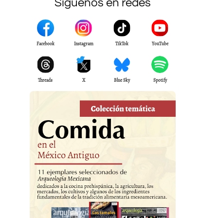
Síguenos en redes
Facebook
Instagram
TikTok
YouTube
Threads
X
Blue Sky
Spotify