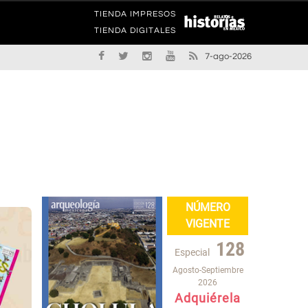
TIENDA IMPRESOS
TIENDA DIGITALES
7-ago-2026
NÚMERO
VIGENTE
128
Especial
Agosto-Septiembre
2026
Adquiérela