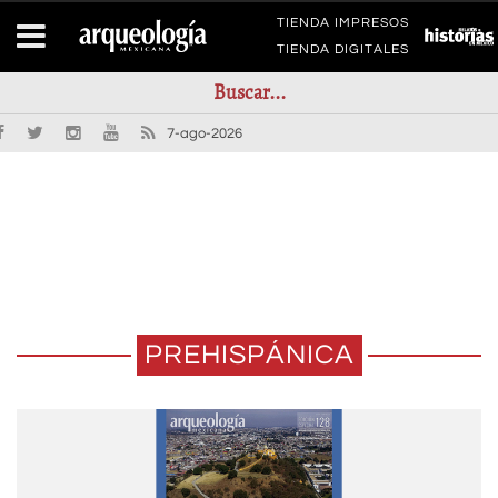
TIENDA IMPRESOS
TIENDA DIGITALES
7-ago-2026
PREHISPÁNICA
LA MILPA COMO UN PAISAJE DE
EL ALTAR DE ITZPAPÁLOTL DEL
LA ESCULTURA EN PIEDRA DE