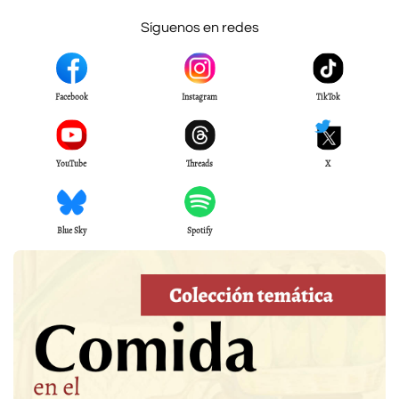
Síguenos en redes
Facebook
Instagram
TikTok
YouTube
Threads
X
Blue Sky
Spotify