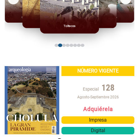
Olmecas
Mexicas
Mayas
Mixteca
Toltecas
NÚMERO VIGENTE
128
Especial
Agosto-Septiembre 2026
Adquiérela
Impresa
Digital