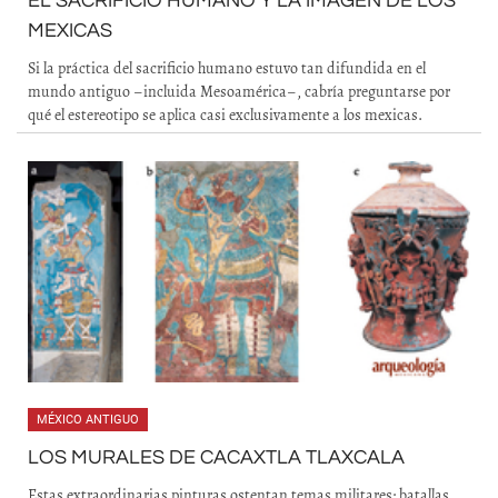
EL SACRIFICIO HUMANO Y LA IMAGEN DE LOS
MEXICAS
Si la práctica del sacrificio humano estuvo tan difundida en el
mundo antiguo –incluida Mesoamérica–, cabría preguntarse por
qué el estereotipo se aplica casi exclusivamente a los mexicas.
MÉXICO ANTIGUO
LOS MURALES DE CACAXTLA TLAXCALA
Estas extraordinarias pinturas ostentan temas militares: batallas