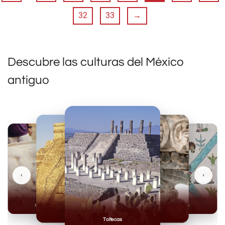
32
33
→
Descubre las culturas del México
antiguo
‹
›
Olmecas
Mexicas
Mayas
Mixteca
Toltecas