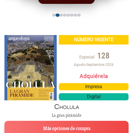
NÚMERO VIGENTE
128
Especial
Agosto-Septiembre 2026
Adquiérela
Impresa
Digital
Cholula
La gran pirámide
Más opciones de compra