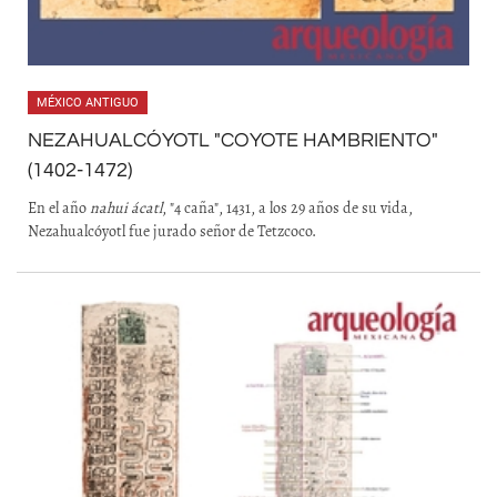
MÉXICO ANTIGUO
NEZAHUALCÓYOTL "COYOTE HAMBRIENTO"
(1402-1472)
En el año
nahui ácatl
, "4 caña", 1431, a los 29 años de su vida,
Nezahualcóyotl fue jurado señor de Tetzcoco.