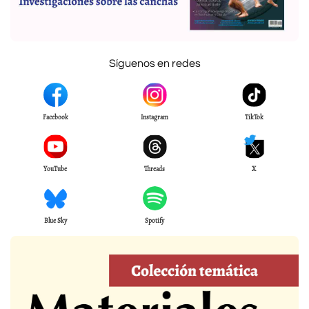
Síguenos en redes
Facebook
Instagram
TikTok
YouTube
Threads
X
Blue Sky
Spotify