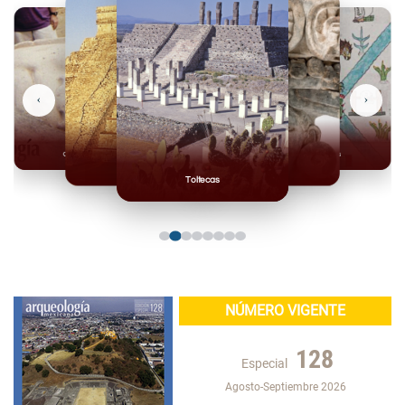
‹
›
Olmecas
Mexicas
Mayas
Mixteca
Toltecas
NÚMERO VIGENTE
128
Especial
Agosto-Septiembre 2026