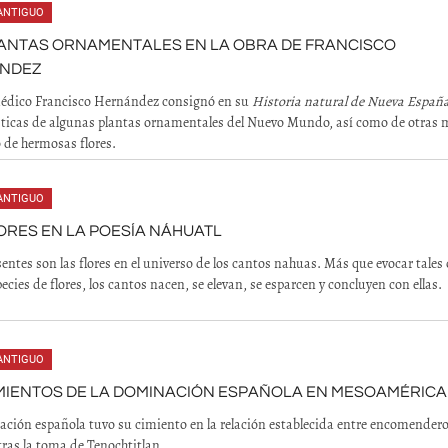
ANTIGUO
LANTAS ORNAMENTALES EN LA OBRA DE FRANCISCO
NDEZ
médico Francisco Hernández consignó en su
Historia natural de
Nueva Españ
sticas de algunas plantas ornamentales del Nuevo Mundo, así como de otras
o de hermosas flores.
ANTIGUO
ORES EN LA POESÍA NÁHUATL
ntes son las flores en el universo de los cantos nahuas. Más que evocar tales 
ecies de flores, los cantos nacen, se elevan, se esparcen y concluyen con ellas.
ANTIGUO
MIENTOS DE LA DOMINACIÓN ESPAÑOLA EN MESOAMÉRICA
ción española tuvo su cimiento en la relación establecida entre encomendero
tras la toma de Tenochtitlan.