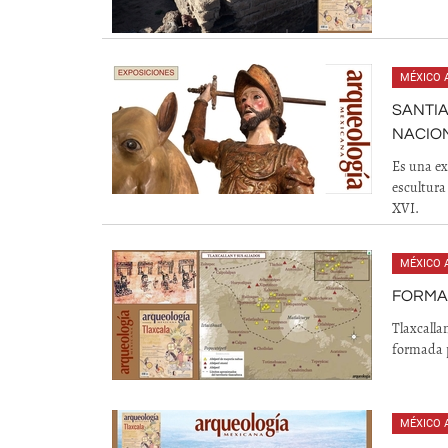
MÉXICO 
SANTIA
NACION
Es una ex
escultura
XVI.
MÉXICO 
FORMA
Tlaxcalla
formada p
MÉXICO 