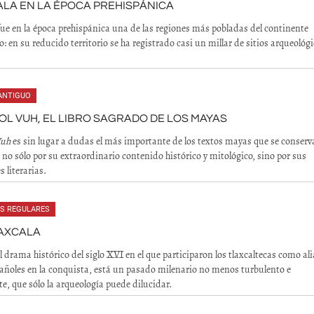
LA EN LA ÉPOCA PREHISPÁNICA
fue en la época prehispánica una de las regiones más pobladas del continente
: en su reducido territorio se ha registrado casi un millar de sitios arqueológi
ANTIGUO
OL VUH, EL LIBRO SAGRADO DE LOS MAYAS
Vuh
es sin lugar a dudas el más importante de los textos mayas que se conserv
 no sólo por su extraordinario contenido histórico y mitológico, sino por sus
 literarias.
ES REGULARES
LAXCALA
l drama histórico del siglo XVI en el que participaron los tlaxcaltecas como al
pañoles en la conquista, está un pasado milenario no menos turbulento e
te, que sólo la arqueología puede dilucidar.