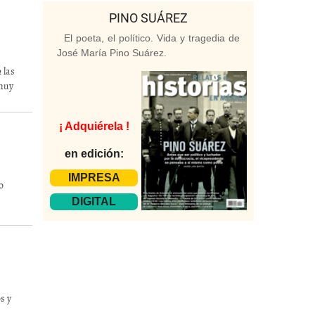
PINO SUÁREZ
El poeta, el político. Vida y tragedia de
José María Pino Suárez.
a
las
 muy
¡ Adquiérela !
en edición:
IMPRESA
o
DIGITAL
s y