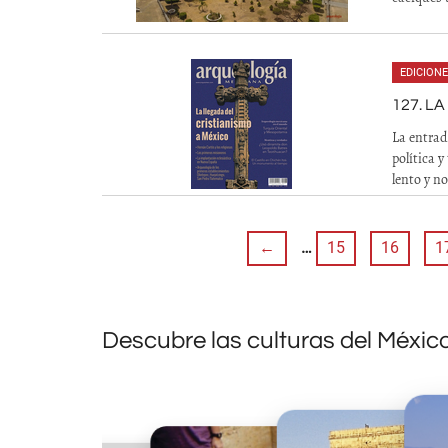
EDICION
127. L
La entrad
política y
lento y n
←
…
15
16
1
Descubre las culturas del Méxic