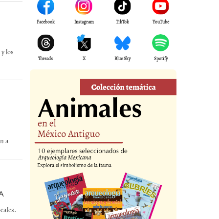
Facebook
Instagram
TikTok
YouTube
y los
Threads
X
Blue Sky
Spotify
án a
A
cales.