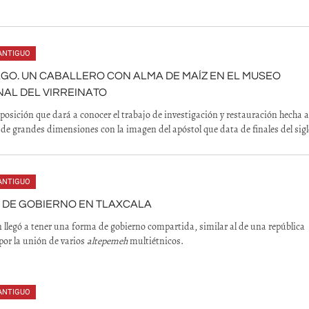
ANTIGUO
GO. UN CABALLERO CON ALMA DE MAÍZ EN EL MUSEO
AL DEL VIRREINATO
posición que dará a conocer el trabajo de investigación y restauración hecha 
 de grandes dimensiones con la imagen del apóstol que data de finales del sig
ANTIGUO
 DE GOBIERNO EN TLAXCALA
n llegó a tener una forma de gobierno compartida, similar al de una república
or la unión de varios
altepemeh
multiétnicos.
ANTIGUO