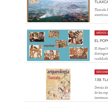
TLAXCA
Tlaxcala 
americano
MÉXICO 
EL POP
El
Popol 
distingue
cualidades
EDICION
139. T
Detrás de
de los es
interesan