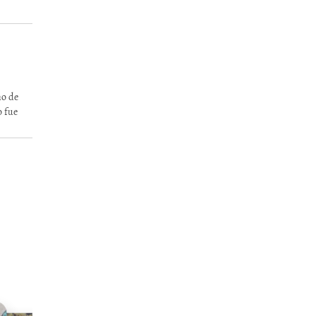
mo de
o fue