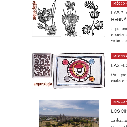
MÉXICO 
LAS P
HERNÁ
El proto
caracterí
vistosas 
MÉXICO 
LAS FL
Omniprese
cuales esp
MÉXICO 
LOS CI
La domina
caciques 