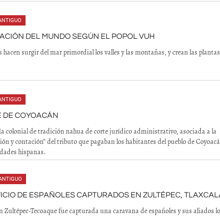
ANTIGUO
ACIÓN DEL MUNDO SEGÚN EL POPOL VUH
 hacen surgir del mar primordial los valles y las montañas, y crean las plantas 
.
ANTIGUO
E DE COYOACÁN
ía colonial de tradición nahua de corte jurídico administrativo, asociada a la
ón y contación” del tributo que pagaban los habitantes del pueblo de Coyoac
idades hispanas.
ANTIGUO
ICIO DE ESPAÑOLES CAPTURADOS EN ZULTÉPEC, TLAXCAL
n Zultépec-Tecoaque fue capturada una caravana de españoles y sus aliados lo