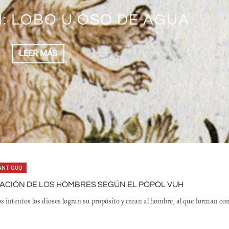
ARRANZA Y ACAXOCHITLÁN,
S QUE TENÍAN LOS INDIOS
 GIGANTES Y HÉROES
TE. PUNTOS DE INTERÉS
: LOBO U OSO DE AGUA
COMO REAL MINERO
PAÑA, ANÁHUAC O MÉXICO
UNDADORES
HIDALGO
LEER MÁS
LEER MÁS
LEER MÁS
LEER MÁS
LEER MÁS
LEER MÁS
ANTIGUO
ACIÓN DE LOS HOMBRES SEGÚN EL POPOL VUH
os intentos los dioses logran su propósito y crean al hombre, al que forman co