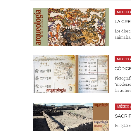
MÉXICO 
LA CRE
Los dioses
animales
MÉXICO 
CÓDIC
Pictograf
“moderaci
las autor
MÉXICO 
SACRIF
En 1520 e