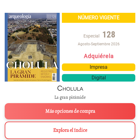
NÚMERO VIGENTE
128
Especial
Agosto-Septiembre 2026
Adquiérela
Impresa
Digital
Cholula
La gran pirámide
Más opciones de compra
Explora el índice