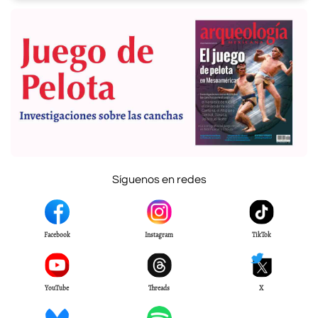
Síguenos en redes
Facebook
Instagram
TikTok
YouTube
Threads
X