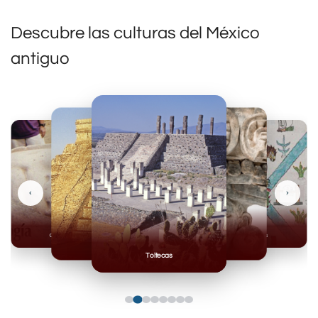
Descubre las culturas del México
antiguo
‹
›
Olmecas
Mexicas
Mayas
Mixteca
Toltecas