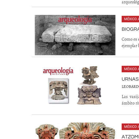
arqueológ
MÉXICO 
BIOGR
Como es e
ejemplar 
MÉXICO 
URNAS 
LEOBARD
Las vasij
ámbito rit
MÉXICO 
ATZOM