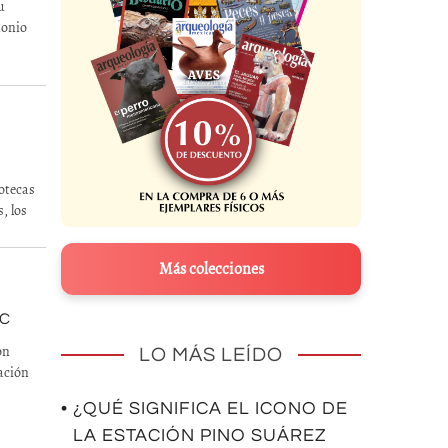
u
monio
potecas
, los
Más colecciones
AC
on
LO MÁS LEÍDO
ación
• ¿QUÉ SIGNIFICA EL ICONO DE
LA ESTACIÓN PINO SUÁREZ