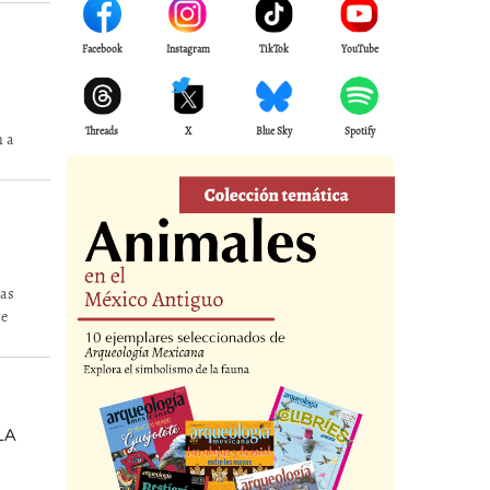
Facebook
Instagram
TikTok
YouTube
Threads
X
Blue Sky
Spotify
n a
das
te
LA