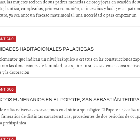
as, las mujeres reciben de sus padres monedas de oro y joyas en ocasión de s
o, bautizo, cumpleaños, primera comunión, quince años y boda; es su patri
uturo, ya sea ante un fracaso matrimonial, una necesidad o para empezar un
ANTIGUO
NIDADES HABITACIONALES PALACIEGAS
 elementos que indican un nivel jerárquico o estatus en las construcciones za
tran las dimensiones de la unidad, la arquitectura, los sistemas constructivos
s y la decoración.
ANTIGUO
TOS FUNERARIOS EN EL POPOTE, SAN SEBASTIÁN TEITIP
e realizar diversas excavaciones en el sitio arqueológico El Popote se localizar
 funerarios de distintas características, procedentes de dos periodos de ocup
ca prehispánica.
ANTIGUO