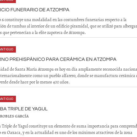
FICIO FUNERARIO DE ATZOMPA
io 6 constituye una modalidad en las costumbres funerarias respecto a la
ión de tumbas al interior de un edificio piramidal, que se utilizó para albergar
s que pertenecían a la elite zapoteca de Atzompa.
ANTIGUO
RNO PREHISPÁNICO PARA CERÁMICA EN ATZOMPA
idad de Santa María Atzompa es hoy en día ampliamente reconocida naciona
nternacionalmente como un pueblo alfarero, donde se manufactura cerámica 
verde desde hace por lo menos 400 años.
ANTIGUO
BA TRIPLE DE YAGUL
 ROBLES GARCÍA
Triple de Yagul constituye un elemento de suma importancia para comprende
o en Oaxaca, y en la actualidad es uno de los máximos atractivos de la zona