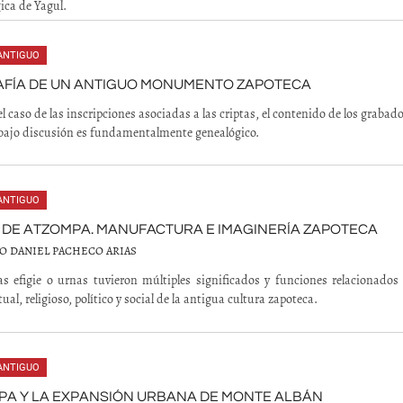
ica de Yagul.
ANTIGUO
AFÍA DE UN ANTIGUO MONUMENTO ZAPOTECA
l caso de las inscripciones asociadas a las criptas, el contenido de los grabado
bajo discusión es fundamentalmente genealógico.
ANTIGUO
DE ATZOMPA. MANUFACTURA E IMAGINERÍA ZAPOTECA
O DANIEL PACHECO ARIAS
as efigie o urnas tuvieron múltiples significados y funciones relacionados 
ual, religioso, político y social de la antigua cultura zapoteca.
ANTIGUO
PA Y LA EXPANSIÓN URBANA DE MONTE ALBÁN