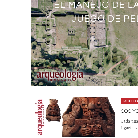
EL MANEJO DE L
EL DIOS DE LA
ALFARERÍA DE
ORIGEN Y CR
“EL ESCRIB
OAXACA: ¿JUEG
JUEGO DE PE
VERDADERA
MÉXICO 
COCIY
Cada una 
lagartija.