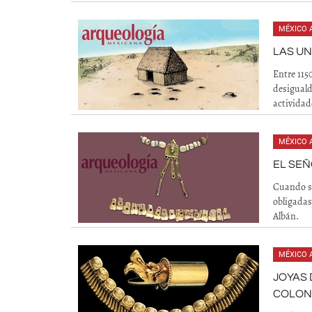
MÉXICO 
LAS U
Entre 115
desiguald
actividad
MÉXICO 
EL SEÑ
Cuando se
obligadas
Albán.
MÉXICO 
JOYAS 
COLONI