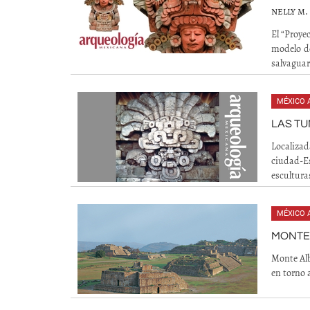
NELLY M.
El “Proy
modelo d
salvaguar
MÉXICO 
LAS T
Localizad
ciudad-Es
escultura
MÉXICO 
MONTE
Monte Alb
en torno 