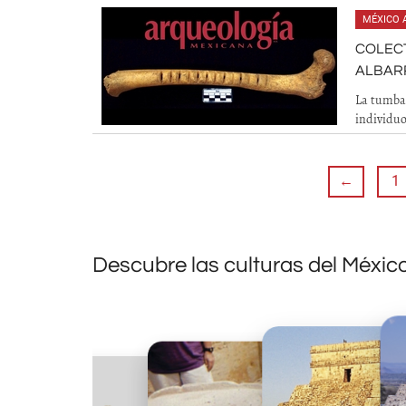
MÉXICO 
COLECT
ALBAR
La tumba 
individuo
←
1
Descubre las culturas del Méxic