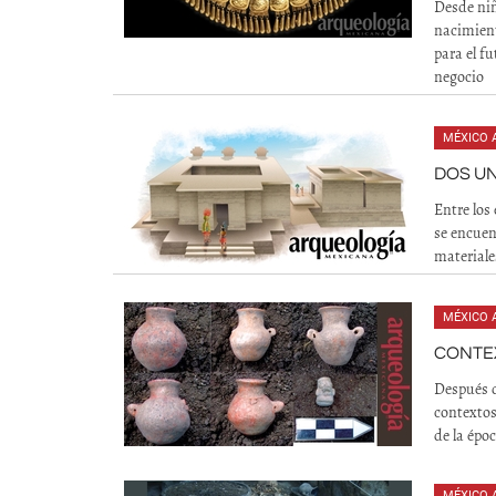
Desde niñ
nacimient
para el f
negocio
MÉXICO 
DOS U
Entre los
se encuen
materiale
MÉXICO 
CONTEX
Después d
contextos
de la épo
MÉXICO 