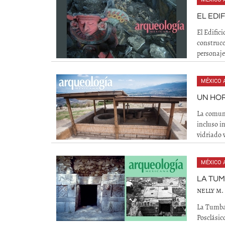
EL EDI
El Edific
construcc
personaje
MÉXICO 
UN HO
La comun
incluso i
vidriado 
MÉXICO 
LA TUM
NELLY M.
La Tumba 
Posclásic