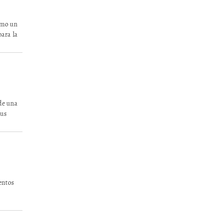
omo un
ara la
 de una
sus
entos