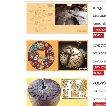
ARQUE
LEONARD
Antecede
ARQUEO
MÉXICO
,
LOS C
LOURDES
Coyolxau
ARQUEO
MÉXICO
,
VOLVIÓ
ALFREDO
A menos 
ARQUEO