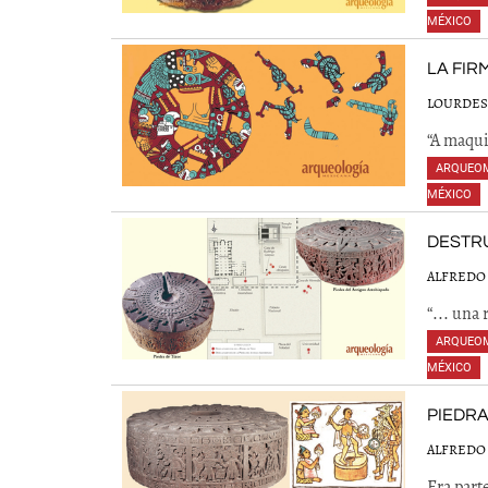
MÉXICO
,
LA FIR
LOURDES
“A maqui
ARQUEO
MÉXICO
,
DESTRU
ALFREDO 
“... una 
ARQUEO
MÉXICO
,
PIEDRA
ALFREDO 
Era part