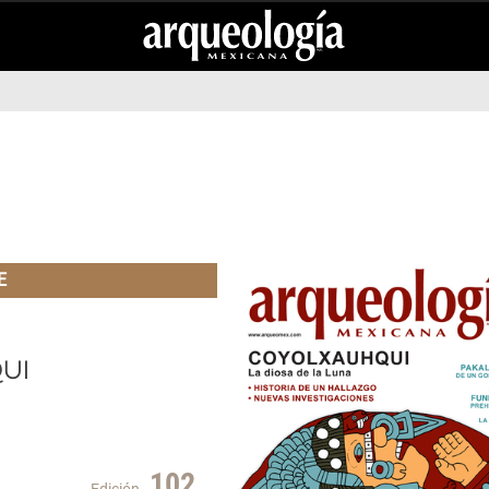
E
ui
102
Edición