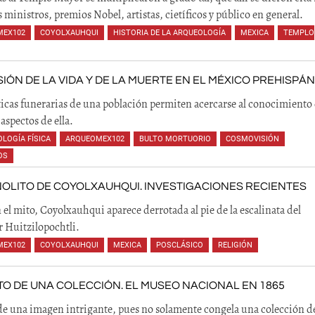
 ministros, premios Nobel, artistas, cietíficos y público en general.
MEX102
,
COYOLXAUHQUI
,
HISTORIA DE LA ARQUEOLOGÍA
,
MEXICA
,
TEMPLO
SIÓN DE LA VIDA Y DE LA MUERTE EN EL MÉXICO PREHISPÁ
ticas funerarias de una población permiten acercarse al conocimiento
aspectos de ella.
LOGÍA FÍSICA
,
ARQUEOMEX102
,
BULTO MORTUORIO
,
COSMOVISIÓN
,
OS
,
,
OLITO DE COYOLXAUHQUI. INVESTIGACIONES RECIENTES
el mito, Coyolxauhqui aparece derrotada al pie de la escalinata del
 Huitzilopochtli.
MEX102
,
COYOLXAUHQUI
,
MEXICA
,
POSCLÁSICO
,
RELIGIÓN
,
,
O DE UNA COLECCIÓN. EL MUSEO NACIONAL EN 1865
 de una imagen intrigante, pues no solamente congela una colección d