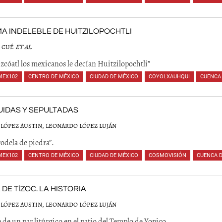
,
,
,
,
,
,
,
,
,
MA INDELEBLE DE HUITZILOPOCHTLI
 CUÉ
ET AL
.
zcóatl los mexicanos le decían Huitzilopochtli”
MEX102
,
CENTRO DE MÉXICO
,
CIUDAD DE MÉXICO
,
COYOLXAUHQUI
,
CUENCA
,
,
,
,
,
IDAS Y SEPULTADAS
LÓPEZ AUSTIN, LEONARDO LÓPEZ LUJÁN
rodela de piedra”.
MEX102
,
CENTRO DE MÉXICO
,
CIUDAD DE MÉXICO
,
COSMOVISIÓN
,
CUENCA 
,
,
,
,
,
,
,
,
,
,
 DE TÍZOC. LA HISTORIA
LÓPEZ AUSTIN, LEONARDO LÓPEZ LUJÁN
e de un par litúrgico en el patio del Templo de Yopico.