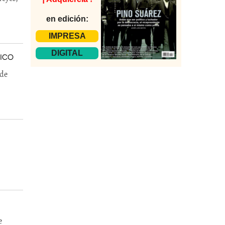
en edición:
IMPRESA
DIGITAL
NICO
 de
e