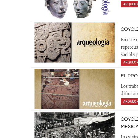
ARQUEO
COYOLX
En este 
repercus
social y 
ARQUEO
EL PRO
Los trab
difusión
ARQUEO
COYOLX
MEXIC
Las visit