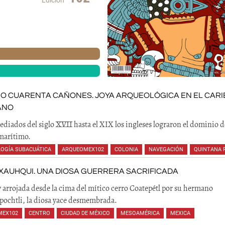
IO CUARENTA CAÑONES. JOYA ARQUEOLÓGICA EN EL CARI
ANO
diados del siglo XVII hasta el XIX los ingleses lograron el dominio d
marítimo.
OGÍA SUBACUÁTICA
,
ARQUEOMEX102
,
COLONIA
,
NAVEGACIÓN
,
QUINTANA 
XAUHQUI. UNA DIOSA GUERRERA SACRIFICADA
 arrojada desde la cima del mítico cerro Coatepétl por su hermano
pochtli, la diosa yace desmembrada.
MEX102
,
CENTRO
,
CIUDAD DE MÉXICO
,
MESOAMÉRICA
,
MEXICA
,
,
,
,
,
,