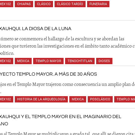
MEX102
,
CHIAPAS
,
CLÁSICO
,
CLÁSICO TARDÍO
,
FUNERARIA
,
,
,
,
,
,
,
AUHQUI. LA DIOSA DE LA LUNA
número se conmemora el hallazgo de la escultura y se abordan las
iones que tuvieron las investigaciones en el ámbito tanto académico
político.
MEX102
,
MEXICA
,
TEMPLO MAYOR
,
TENOCHTITLAN
,
DIOSES
YECTO TEMPLO MAYOR. A MÁS DE 30 AÑOS
ajos en el Templo Mayor trajeron como consecuencia un amplio plan d
.
MEX102
,
HISTORIA DE LA ARQUEOLOGÍA
,
MEXICA
,
POSCLÁSICO
,
TEMPLO M
AUHQUI Y EL TEMPLO MAYOR EN EL IMAGINARIO DEL
ANO
as al Templo Mayor se multiplicaron a grado tal, que allí se dieron cita 