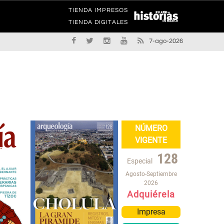
TIENDA IMPRESOS
TIENDA DIGITALES
7-ago-2026
NÚMERO
VIGENTE
128
Especial
Agosto-Septiembre
2026
Adquiérela
Impresa