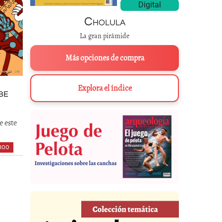
Digital
Cholula
La gran pirámide
Más opciones de compra
Explora el índice
BE
e este
ROO