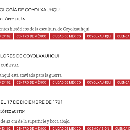
OLOGÍA DE COYOLXAUHQUI
O LÓPEZ LUJÁN
ntes históricos de la escultura de Coyolxauhqui
MEX102
,
CENTRO DE MÉXICO
,
CIUDAD DE MÉXICO
,
COYOLXAUHQUI
,
CUENCA
,
,
,
,
OLORES DE COYOLXAUHQUI
 CUÉ
ET AL
.
hqui está ataviada para la guerra
MEX102
,
CENTRO DE MÉXICO
,
CIUDAD DE MÉXICO
,
COYOLXAUHQUI
,
CUENCA
,
,
,
,
,
 EL 17 DE DICIEMBRE DE 1791
 LÓPEZ AUSTIN
de 42 cm de la superficie y boca abajo.
MEX102
,
CENTRO DE MÉXICO
,
CIUDAD DE MÉXICO
,
COSMOVISIÓN
,
CUENCA 