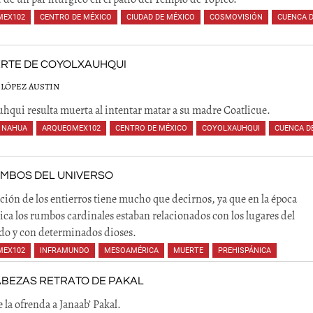
MEX102
,
CENTRO DE MÉXICO
,
CIUDAD DE MÉXICO
,
COSMOVISIÓN
,
CUENCA 
,
,
,
,
,
,
,
,
,
ERTE DE COYOLXAUHQUI
 LÓPEZ AUSTIN
hqui resulta muerta al intentar matar a su madre Coatlicue.
 NAHUA
,
ARQUEOMEX102
,
CENTRO DE MÉXICO
,
COYOLXAUHQUI
,
CUENCA D
,
,
,
,
,
,
UMBOS DEL UNIVERSO
ción de los entierros tiene mucho que decirnos, ya que en la época
ca los rumbos cardinales estaban relacionados con los lugares del
o y con determinados dioses.
MEX102
,
INFRAMUNDO
,
MESOAMÉRICA
,
MUERTE
,
PREHISPÁNICA
,
ABEZAS RETRATO DE PAKAL
 la ofrenda a Janaab’ Pakal.