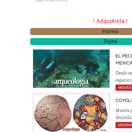
! Adquiérela !
Impresa
Digital
EL PEC
MEXIC
Desde me
espacio 
ARQUEOL
COYOL
Muerta y
Huiztilo
ARQUEO