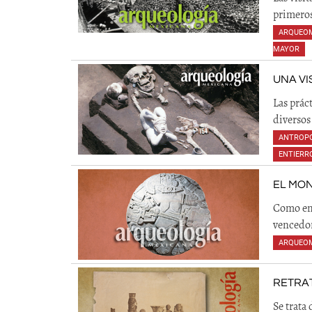
primeros
ARQUEO
MAYOR
,
UNA VI
Las prác
diversos 
ANTROPO
ENTIERR
EL MON
Como en 
vencedor
ARQUEO
RETRAT
Se trata