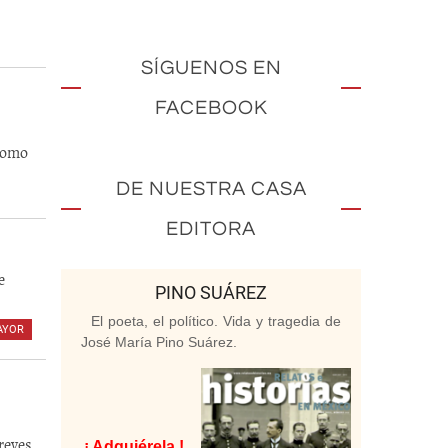
SÍGUENOS EN
FACEBOOK
 como
DE NUESTRA CASA
EDITORA
e
PINO SUÁREZ
El poeta, el político. Vida y tragedia de
AYOR
,
José María Pino Suárez.
reyes,
¡ Adquiérela !