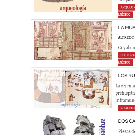
ARQUEO
MÉXICO
,
LA MU
ALFREDO
Coyolxau
CULTURA
MÉXICO
,
LOS R
La orienta
prehispáni
inframund
ARQUEO
DOS C
Piezas de