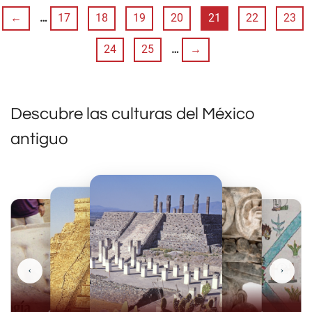
←
…
17
18
19
20
21
22
23
24
25
…
→
Descubre las culturas del México
antiguo
‹
›