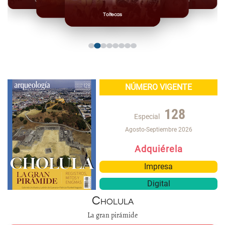
Olmecas
Mexicas
Mayas
Mixteca
Toltecas
NÚMERO VIGENTE
128
Especial
Agosto-Septiembre 2026
Adquiérela
Impresa
Digital
Cholula
La gran pirámide