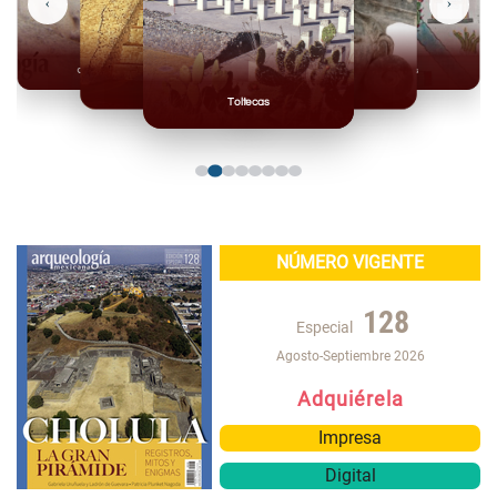
‹
›
Olmecas
Mexicas
Mayas
Mixteca
Toltecas
NÚMERO VIGENTE
128
Especial
Agosto-Septiembre 2026
Adquiérela
Impresa
Digital