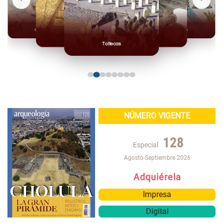
Olmecas
Mexicas
Mayas
Mixteca
Toltecas
NÚMERO VIGENTE
128
Especial
Agosto-Septiembre 2026
Adquiérela
Impresa
Digital