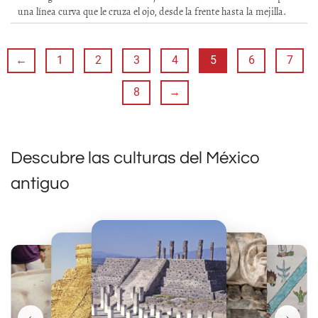
una línea curva que le cruza el ojo, desde la frente hasta la mejilla.
←
1
2
3
4
5
6
7
8
→
Descubre las culturas del México
antiguo
‹
›