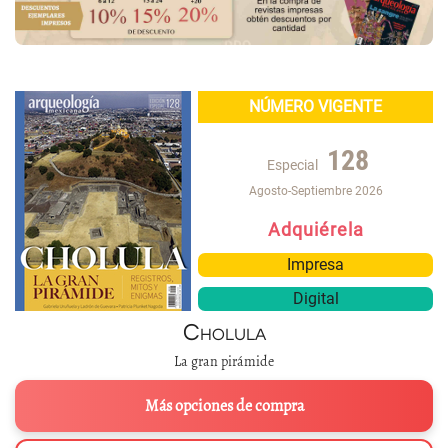
NÚMERO VIGENTE
128
Especial
Agosto-Septiembre 2026
Adquiérela
Impresa
Digital
Cholula
La gran pirámide
Más opciones de compra