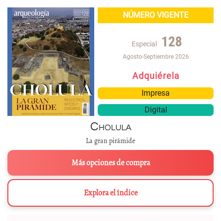
NÚMERO VIGENTE
128
Especial
Agosto-Septiembre 2026
Adquiérela
Impresa
Digital
Cholula
La gran pirámide
Más opciones de compra
Explora el índice