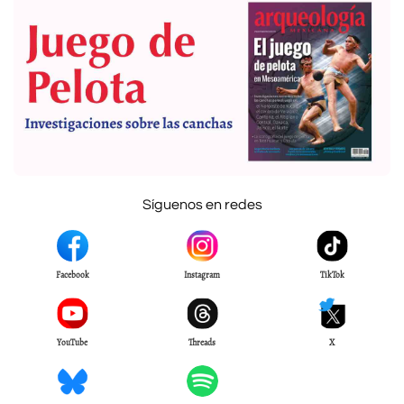
Síguenos en redes
Facebook
Instagram
TikTok
YouTube
Threads
X