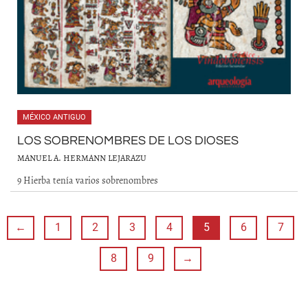
MÉXICO ANTIGUO
LOS SOBRENOMBRES DE LOS DIOSES
MANUEL A. HERMANN LEJARAZU
9 Hierba tenía varios sobrenombres
←
1
2
3
4
5
6
7
8
9
→