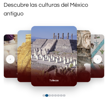
Descubre las culturas del México
antiguo
‹
›
Olmecas
Mexicas
Mayas
Mixteca
Toltecas