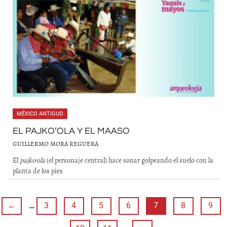
MÉXICO ANTIGUO
EL PAJKO’OLA Y EL MAASO
GUILLERMO MORA REGUERA
El
pajko’ola
(el personaje central) hace sonar golpeando el suelo con la
planta de los pies
←
…
3
4
5
6
7
8
9