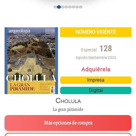
NÚMERO VIGENTE
128
Especial
Agosto-Septiembre 2026
Adquiérela
Impresa
Digital
Cholula
La gran pirámide
Más opciones de compra