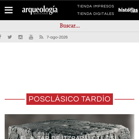
TIENDA IMPRESOS
TIENDA DIGITALES
7-ago-2026
POSCLÁSICO TARDÍO
EL ALTAR DE ITZPAPÁLOTL DEL
ORACIONES E INCIENSO:
LA COATLICUE: PIEZA