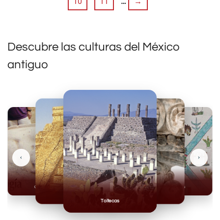
10
11
…
→
Descubre las culturas del México
antiguo
‹
›
Olmecas
Mexicas
Mayas
Mixteca
Toltecas