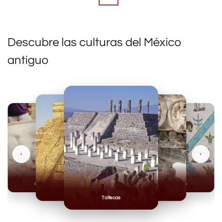
Descubre las culturas del México
antiguo
‹
›
Olmecas
Mexicas
Mayas
Mixteca
Toltecas