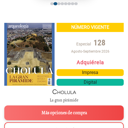
NÚMERO VIGENTE
128
Especial
Agosto-Septiembre 2026
Adquiérela
Impresa
Digital
Cholula
La gran pirámide
Más opciones de compra