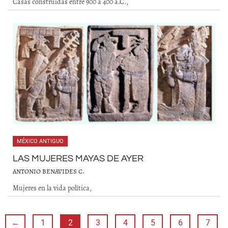
Casas construidas entre 900 a 400 a.C.,
MÉXICO ANTIGUO
LAS MUJERES MAYAS DE AYER
ANTONIO BENAVIDES C.
Mujeres en la vida política,
←
1
2
3
4
5
6
7