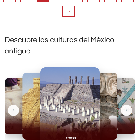
→
Descubre las culturas del México
antiguo
‹
›
Olmecas
Mexicas
Mayas
Mixteca
Toltecas