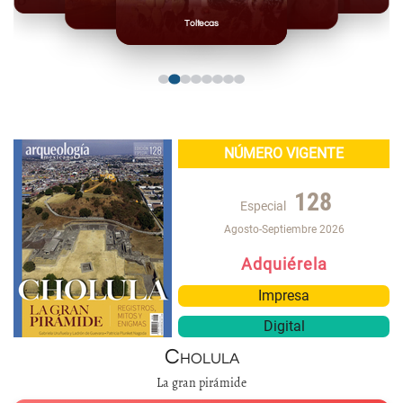
Mayas
Mixteca
Toltecas
NÚMERO VIGENTE
128
Especial
Agosto-Septiembre 2026
Adquiérela
Impresa
Digital
Cholula
La gran pirámide