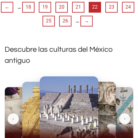
←
…
18
19
20
21
22
23
24
25
26
…
→
Descubre las culturas del México
antiguo
‹
›
Olmecas
Mexicas