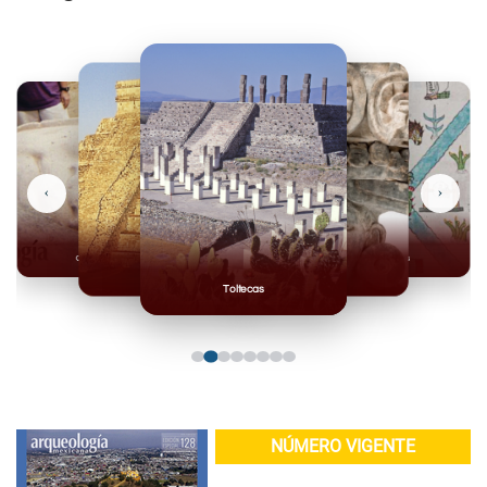
‹
›
Olmecas
Mexicas
Mayas
Mixteca
Toltecas
NÚMERO VIGENTE