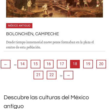
MÉXICO ANTIGUO
BOLONCHÉN, CAMPECHE
Desde tiempo inmemorial nueve pozos formaban en la plaza el
centro de esta población.
←
…
14
15
16
17
18
19
20
21
22
…
→
Descubre las culturas del México
antiguo