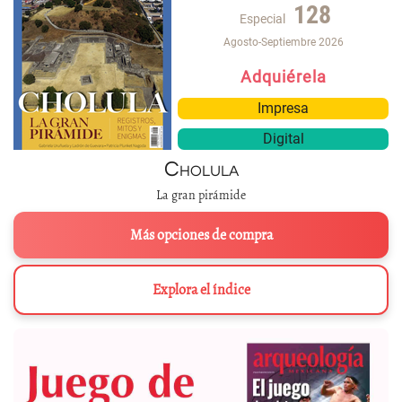
128
Especial
Agosto-Septiembre 2026
Adquiérela
Impresa
Digital
Cholula
La gran pirámide
Más opciones de compra
Explora el índice