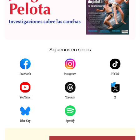
Síguenos en redes
Facebook
Instagram
TikTok
YouTube
Threads
X
Blue Sky
Spotify