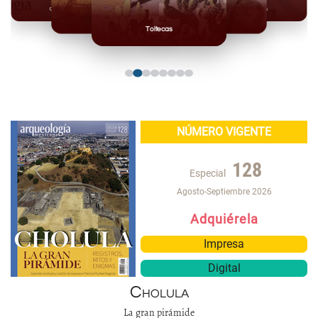
Olmecas
Mexicas
Mayas
Mixteca
Toltecas
NÚMERO VIGENTE
128
Especial
Agosto-Septiembre 2026
Adquiérela
Impresa
Digital
Cholula
La gran pirámide