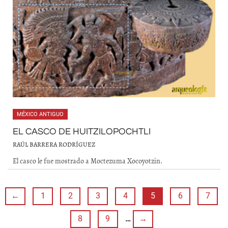
MÉXICO ANTIGUO
EL CASCO DE HUITZILOPOCHTLI
RAÚL BARRERA RODRÍGUEZ
El casco le fue mostrado a Moctezuma Xocoyotzin.
←
1
2
3
4
5
6
7
8
9
…
→