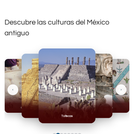
Descubre las culturas del México
antiguo
‹
›
Olmecas
Mexicas
Mayas
Mixteca
Toltecas