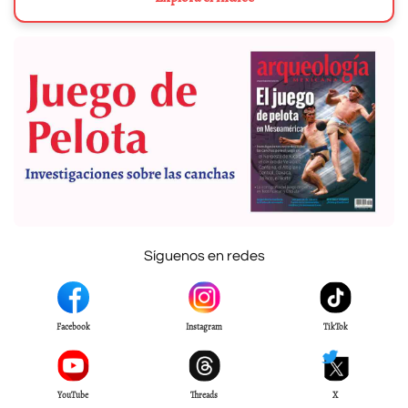
Síguenos en redes
Facebook
Instagram
TikTok
YouTube
Threads
X