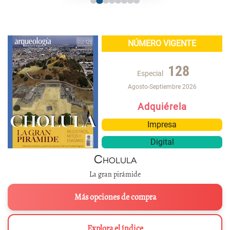
NÚMERO VIGENTE
128
Especial
Agosto-Septiembre 2026
Adquiérela
Impresa
Digital
Cholula
La gran pirámide
Más opciones de compra
Explora el índice