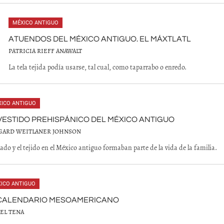
MÉXICO ANTIGUO
ATUENDOS DEL MÉXICO ANTIGUO. EL MÁXTLATL
PATRICIA RIEFF ANAWALT
La tela tejida podía usarse, tal cual, como taparrabo o enredo.
ICO ANTIGUO
VESTIDO PREHISPÁNICO DEL MÉXICO ANTIGUO
GARD WEITLANER JOHNSON
lado y el tejido en el México antiguo formaban parte de la vida de la familia.
ICO ANTIGUO
 CALENDARIO MESOAMERICANO
EL TENA