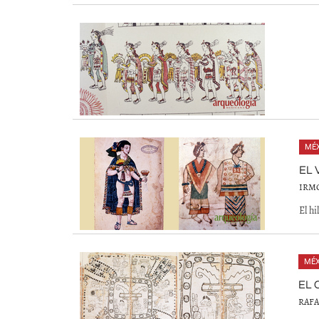
MÉX
EL 
IRM
El hi
MÉX
EL
RAFA