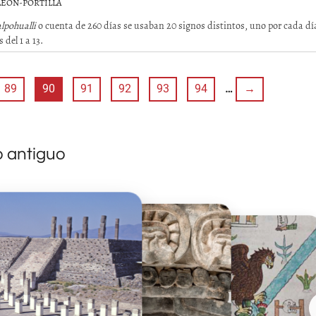
LEÓN-PORTILLA
lpohualli
o cuenta de 260 días se usaban 20 signos distintos, uno por cada día
del 1 a 13.
89
90
91
92
93
94
…
→
o antiguo