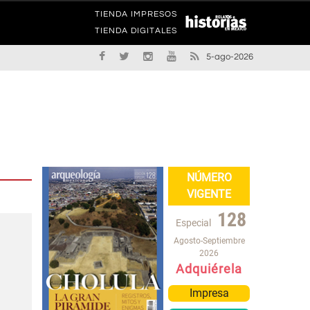
TIENDA IMPRESOS
TIENDA DIGITALES
5-ago-2026
NÚMERO
VIGENTE
128
Especial
Agosto-Septiembre
2026
Adquiérela
Impresa