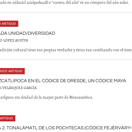
ado en náhuatl
xiuhpohualli
o “cuenta del año” es un cómputo del año solar.
O ANTIGUO
ADA UNIDAD/DIVERSIDAD
O LÓPEZ AUSTIN
adición cultural tiene sus propias verdades y éstas van cambiando con el tiem
XICO ANTIGUO
ZCATLIPOCA EN EL CÓDICE DE DRESDE, UN CÓDICE MAYA
K VELÁSQUEZ GARCÍA
atlipoca era deidad de la mayor parte de Mesoamérica.
ANTIGUO
 2. TONALÁMATL DE LOS POCHTECAS (CÓDICE FEJÉRVÁRY-