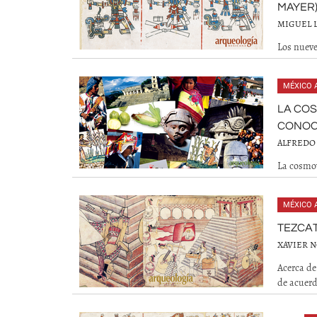
MAYER
MIGUEL 
Los nueve
MÉXICO 
LA COS
CONOC
ALFREDO
La cosmo
MÉXICO 
TEZCAT
XAVIER 
Acerca de
de acuerd