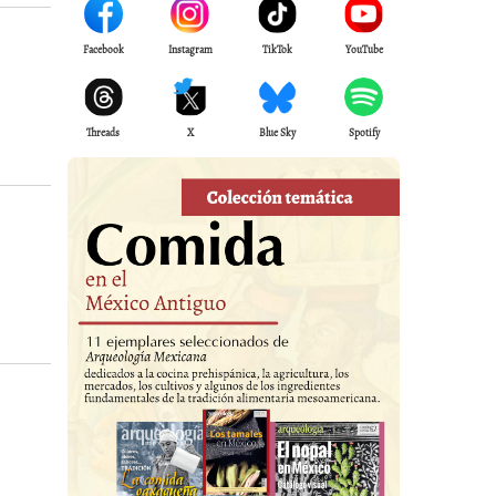
Facebook
Instagram
TikTok
YouTube
Threads
X
Blue Sky
Spotify