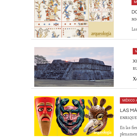
M
D
MI
Las
X
R
Xo
MÉXICO 
LAS M
ENRIQUE
En las fi
plenamen