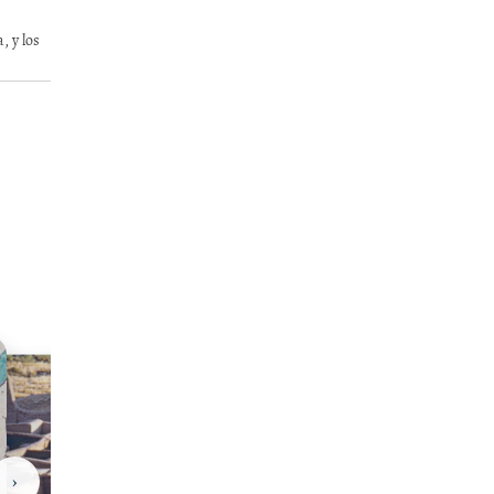
, y los
›