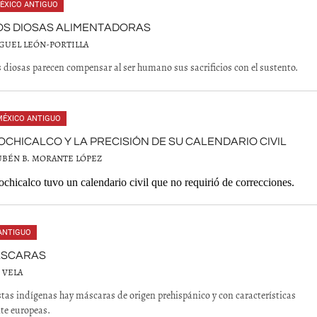
ÉXICO ANTIGUO
OS DIOSAS ALIMENTADORAS
GUEL LEÓN-PORTILLA
 diosas parecen compensar al ser humano sus sacrificios con el sustento.
MÉXICO ANTIGUO
OCHICALCO Y LA PRECISIÓN DE SU CALENDARIO CIVIL
UBÉN B. MORANTE LÓPEZ
chicalco tuvo un calendario civil que no requirió de correcciones.
ANTIGUO
ÁSCARAS
 VELA
estas indígenas hay máscaras de origen prehispánico y con características
te europeas.