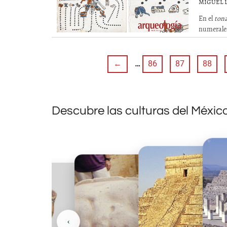
MIGUEL 
En el
tona
numerales 
←
…
86
87
88
Descubre las culturas del Méxic
‹