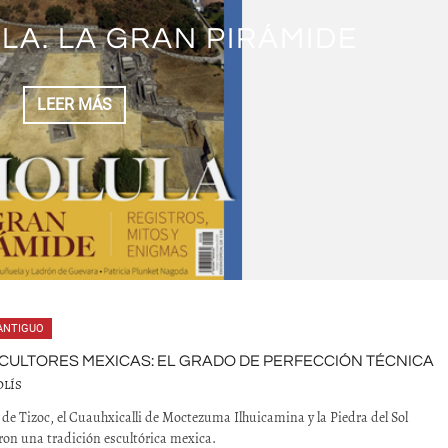
 EN PIEDRA DE VALLE DE
ITZPAPÁLOTL DEL MUSEO
 DE LA OBSIDIANA EN
COMO UN PAISAJE DE
SCABA EN EL PASADO?
ULA. LA GRAN PIRÁMIDE
GIÓN DEL RÍO CUTZAMALA
IÓN EN MESOAMÉRICA
 DE ANTROPOLOGÍA
SOAMÉRICA
LEER MÁS
LEER MÁS
LEER MÁS
LEER MÁS
LEER MÁS
LEER MÁS
ANTIGUO
CULTORES MEXICAS: EL GRADO DE PERFECCIÓN TÉCNICA
OLÍS
 de Tizoc, el Cuauhxicalli de Moctezuma Ilhuicamina y la Piedra del Sol
on una tradición escultórica mexica.