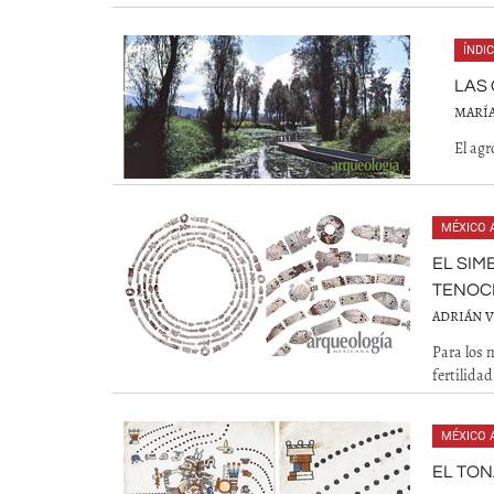
ÍNDI
LAS
MARÍA
El agr
MÉXICO 
EL SIM
TENOC
ADRIÁN 
Para los 
fertilidad
MÉXICO 
EL TON