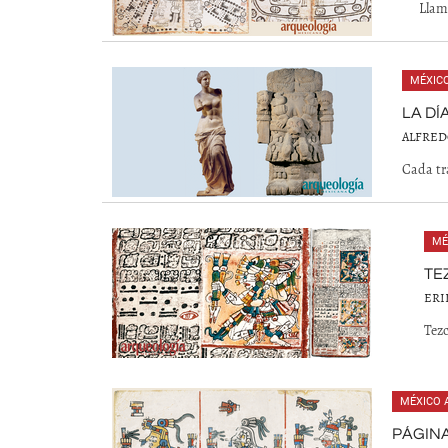
Llam
MÉXIC
LA DÍ
ALFRED
Cada tr
MÉ
TE
ERI
Tezc
MÉXICO 
PÁGINA