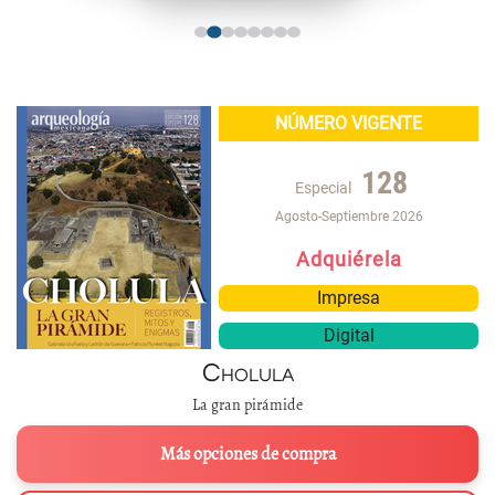
NÚMERO VIGENTE
128
Especial
Agosto-Septiembre 2026
Adquiérela
Impresa
Digital
Cholula
La gran pirámide
Más opciones de compra