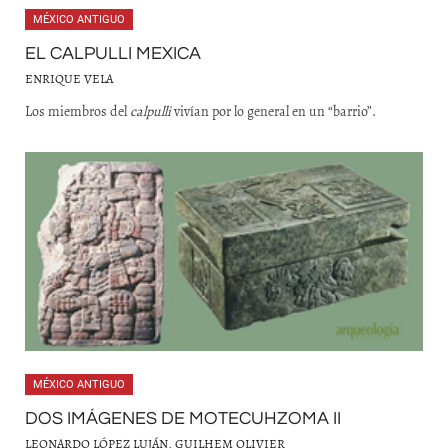
MÉXICO ANTIGUO
EL CALPULLI MEXICA
ENRIQUE VELA
Los miembros del
calpulli
vivían por lo general en un “barrio”.
MÉXICO ANTIGUO
DOS IMÁGENES DE MOTECUHZOMA II
LEONARDO LÓPEZ LUJÁN, GUILHEM OLIVIER