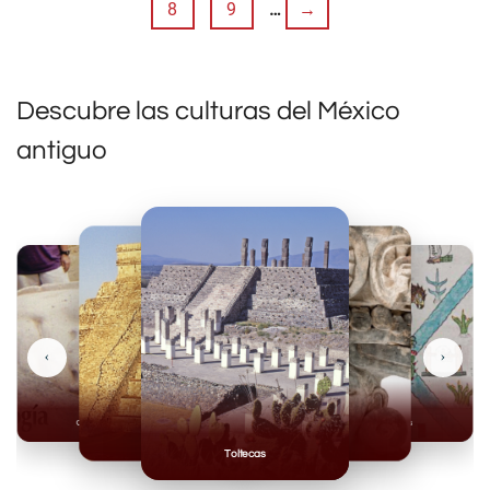
8
9
…
→
Descubre las culturas del México
antiguo
‹
›
Olmecas
Mexicas
Mayas
Mixteca
Toltecas