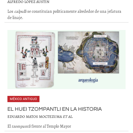
ALFREDO LÓPEZ AUSTIN
Los
calpulli
se constituían políticamente alrededor de una jefatura
de linaje.
MÉXICO ANTIGUO
EL HUEI TZOMPANTLI EN LA HISTORIA
EDUARDO MATOS MOCTEZUMA
ET AL
.
El
tzompantli
frente al Templo Mayor