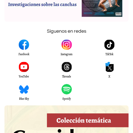
Síguenos en redes
Facebook
Instagram
TikTok
YouTube
Threads
X
Blue Sky
Spotify