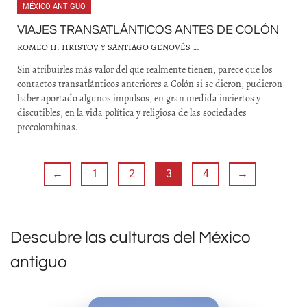
MÉXICO ANTIGUO
VIAJES TRANSATLÁNTICOS ANTES DE COLÓN
ROMEO H. HRISTOV Y SANTIAGO GENOVÉS T.
Sin atribuirles más valor del que realmente tienen, parece que los
contactos transatlánticos anteriores a Colón si se dieron, pudieron
haber aportado algunos impulsos, en gran medida inciertos y
discutibles, en la vida política y religiosa de las sociedades
precolombinas.
←
1
2
3
4
→
Descubre las culturas del México
antiguo