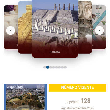
‹
›
Olmecas
Mexicas
Mayas
Mixteca
Toltecas
NÚMERO VIGENTE
128
Especial
Agosto-Septiembre 2026