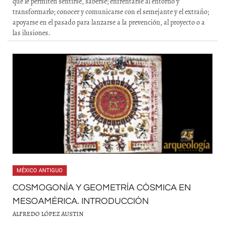
que le permiten sentirse, saberse; enfrentarse al entorno y
transformarlo; conocer y comunicarse con el semejante y el extraño;
apoyarse en el pasado para lanzarse a la prevención, al proyecto o a
las ilusiones.
MÉXICO ANTIGUO
COSMOGONÍA Y GEOMETRÍA CÓSMICA EN
MESOAMÉRICA. INTRODUCCIÓN
ALFREDO LÓPEZ AUSTIN