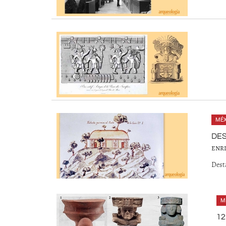
MÉX
DES
ENR
Dest
M
12