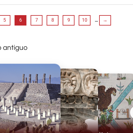
5
6
7
8
9
10
…
→
o antiguo