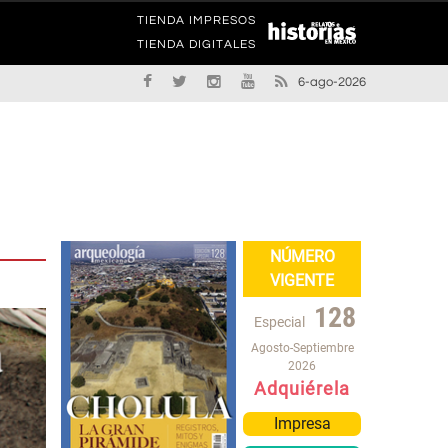
TIENDA IMPRESOS
TIENDA DIGITALES
6-ago-2026
NÚMERO
VIGENTE
128
Especial
Agosto-Septiembre
2026
Adquiérela
Impresa