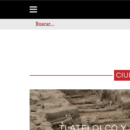
CIU
TLATELOLCO Y 
TESOROS E