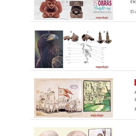
EN
El 