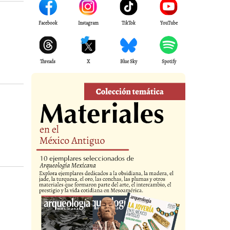
Facebook
Instagram
TikTok
YouTube
Threads
X
Blue Sky
Spotify