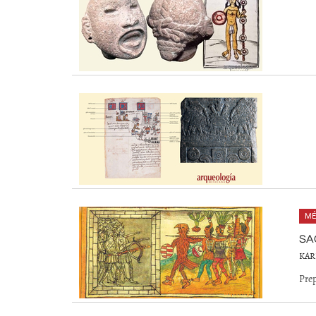
MÉ
SA
KAR
Prep