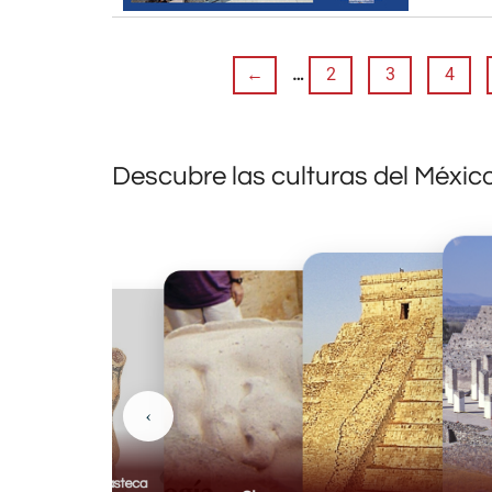
←
…
2
3
4
Descubre las culturas del Méxic
‹
Huasteca