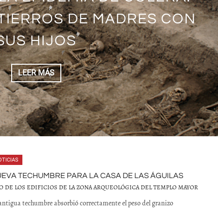
 DEL MUSEO NACIONAL DE
. UNA DIOSA GUERRERA
INCIENSO: OFRENDA DE
L ARCHIVO HISTÓRICO DE
TIERROS DE MADRES CON
 MARÍA PINO SUÁREZ
S MÉXICO-TLATELOLCO
TROPOLOGÍA
ACRIFICADA
SUS HIJOS
LA ENAH
LEER MÁS
LEER MÁS
LEER MÁS
LEER MÁS
LEER MÁS
LEER MÁS
OTICIAS
EVA TECHUMBRE PARA LA CASA DE LAS ÁGUILAS
O DE LOS EDIFICIOS DE LA ZONA ARQUEOLÓGICA DEL TEMPLO MAYOR
antigua techumbre absorbió correctamente el peso del granizo