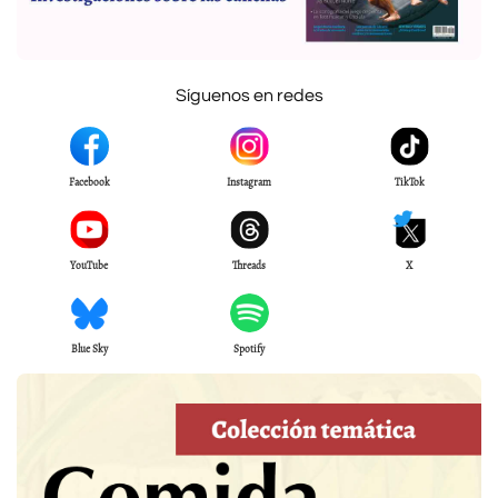
Síguenos en redes
Facebook
Instagram
TikTok
YouTube
Threads
X
Blue Sky
Spotify