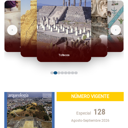
‹
›
Olmecas
Mexicas
Mayas
Mixteca
Toltecas
NÚMERO VIGENTE
128
Especial
Agosto-Septiembre 2026