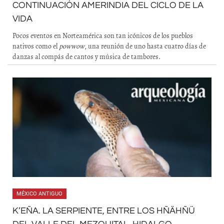
CONTINUACIÓN AMERINDIA DEL CICLO DE LA
VIDA
Pocos eventos en Norteamérica son tan icónicos de los pueblos
nativos como el
powwow
, una reunión de uno hasta cuatro días de
danzas al compás de cantos y música de tambores.
MÉXICO ANTIGUO
K’EÑA. LA SERPIENTE, ENTRE LOS HÑÄHÑÜ