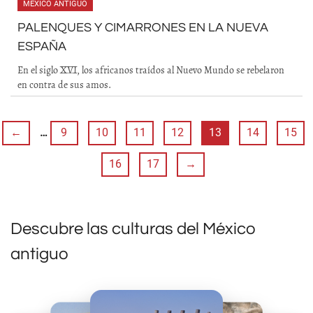
MÉXICO ANTIGUO
PALENQUES Y CIMARRONES EN LA NUEVA
ESPAÑA
En el siglo XVI, los africanos traídos al Nuevo Mundo se rebelaron
en contra de sus amos.
←
…
9
10
11
12
13
14
15
16
17
→
Descubre las culturas del México
antiguo