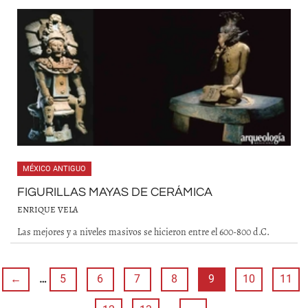
MÉXICO ANTIGUO
FIGURILLAS MAYAS DE CERÁMICA
ENRIQUE VELA
Las mejores y a niveles masivos se hicieron entre el 600-800 d.C.
←
…
5
6
7
8
9
10
11