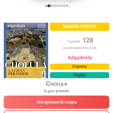
NÚMERO VIGENTE
128
Especial
Agosto-Septiembre 2026
Adquiérela
Impresa
Digital
Cholula
La gran pirámide
Más opciones de compra