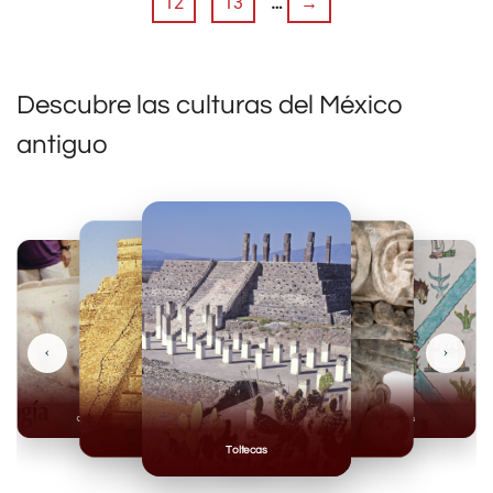
12
13
…
→
Descubre las culturas del México
antiguo
‹
›
Olmecas
Mexicas
Mayas
Mixteca
Toltecas