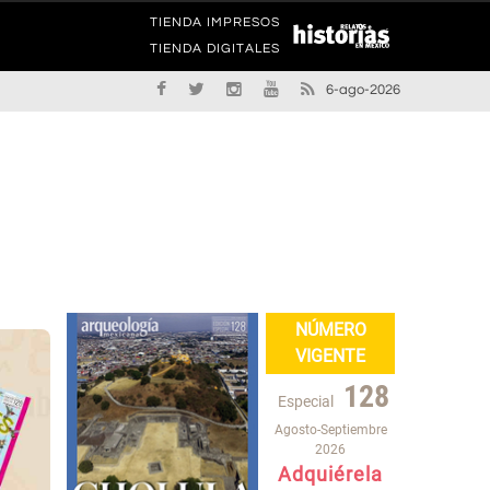
TIENDA IMPRESOS
TIENDA DIGITALES
6-ago-2026
NÚMERO
VIGENTE
128
Especial
Agosto-Septiembre
2026
Adquiérela