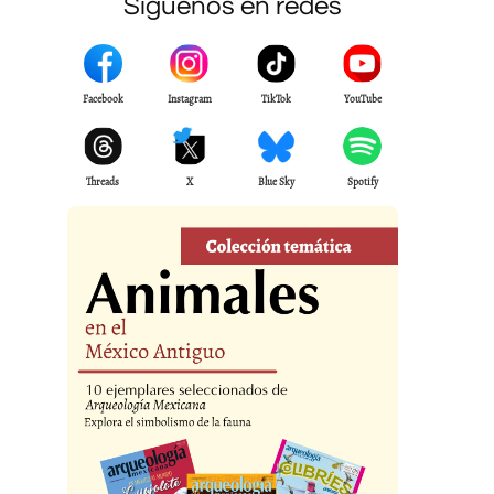
Síguenos en redes
Facebook
Instagram
TikTok
YouTube
Threads
X
Blue Sky
Spotify