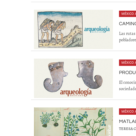
MÉXICO 
CAMINO
Las rutas
pobladore
MÉXICO 
PRODU
El conoci
sociedade
MÉXICO 
MATLAL
TERESA 