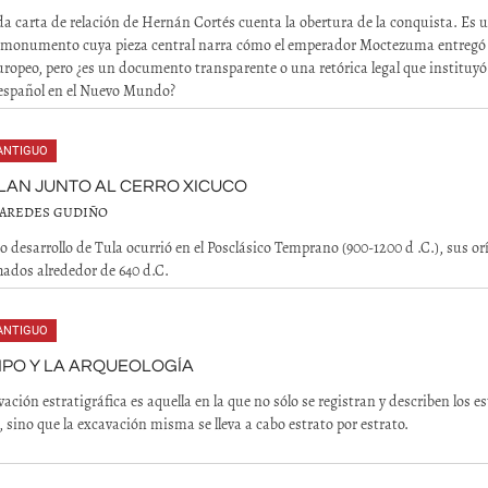
a carta de relación de Hernán Cortés cuenta la obertura de la conquista. Es 
 monumento cuya pieza central narra cómo el emperador Moctezuma entregó 
europeo, pero ¿es un documento transparente o una retórica legal que instituyó 
español en el Nuevo Mundo?
ANTIGUO
LAN JUNTO AL CERRO XICUCO
PAREDES GUDIÑO
 desarrollo de Tula ocurrió en el Posclásico Temprano (900-1200 d .C.), sus or
hados alrededor de 640 d.C.
ANTIGUO
MPO Y LA ARQUEOLOGÍA
ación estratigráfica es aquella en la que no sólo se registran y describen los e
, sino que la excavación misma se lleva a cabo estrato por estrato.