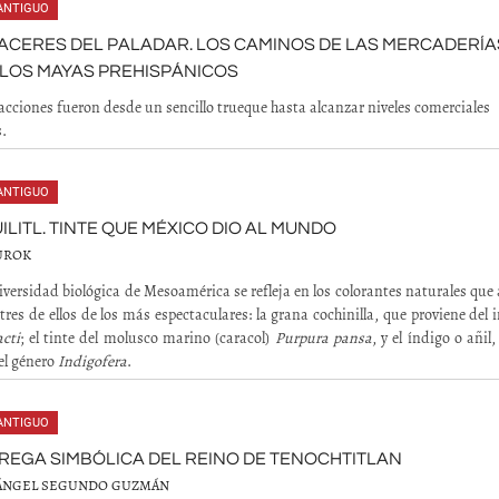
ANTIGUO
ACERES DEL PALADAR. LOS CAMINOS DE LAS MERCADERÍA
LOS MAYAS PREHISPÁNICOS
acciones fueron desde un sencillo trueque hasta alcanzar niveles comerciales
.
ANTIGUO
ILITL. TINTE QUE MÉXICO DIO AL MUNDO
UROK
iversidad biológica de Mesoamérica se refleja en los colorantes naturales que
 tres de ellos de los más espectaculares: la grana cochinilla, que proviene del 
cti
; el tinte del molusco marino (caracol)
Purpura pansa
, y el índigo o añil,
el género
Indigofera
.
ANTIGUO
REGA SIMBÓLICA DEL REINO DE TENOCHTITLAN
ÁNGEL SEGUNDO GUZMÁN