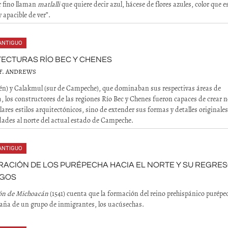
or fino llaman
matlalli
que quiere decir azul, hácese de flores azules, color que 
 apacible de ver”.
ANTIGUO
ECTURAS RÍO BEC Y CHENES
F. ANDREWS
tén) y Calakmul (sur de Campeche), que dominaban sus respectivas áreas de
a, los constructores de las regiones Río Bec y Chenes fueron capaces de crear n
lares estilos arquitectónicos, sino de extender sus formas y detalles originale
dades al norte del actual estado de Campeche.
ANTIGUO
RACIÓN DE LOS PURÉPECHA HACIA EL NORTE Y SU REGRES
AGOS
ón de Michoacán
(1541) cuenta que la formación del reino prehispánico purépe
zaña de un grupo de inmigrantes, los uacúsechas.