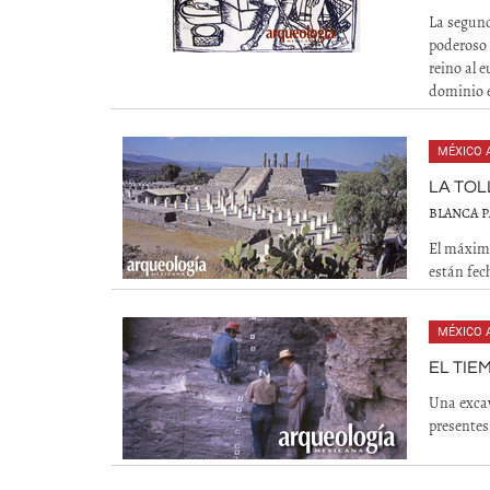
La segund
poderoso
reino al 
dominio 
MÉXICO 
LA TOL
BLANCA 
El máximo
están fec
MÉXICO 
EL TIE
Una excav
presentes