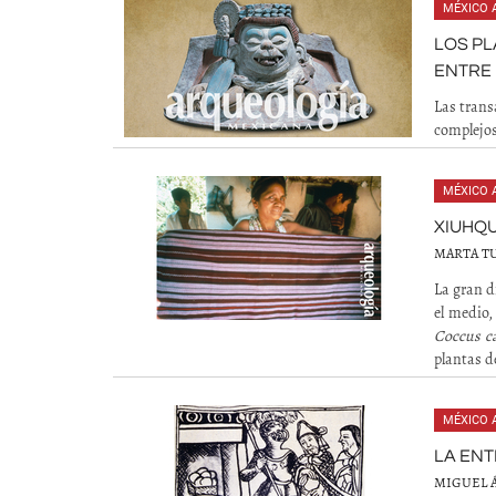
MÉXICO 
LOS PL
ENTRE 
Las trans
complejos
MÉXICO 
XIUHQU
MARTA T
La gran d
el medio,
Coccus ca
plantas d
MÉXICO 
LA ENT
MIGUEL 