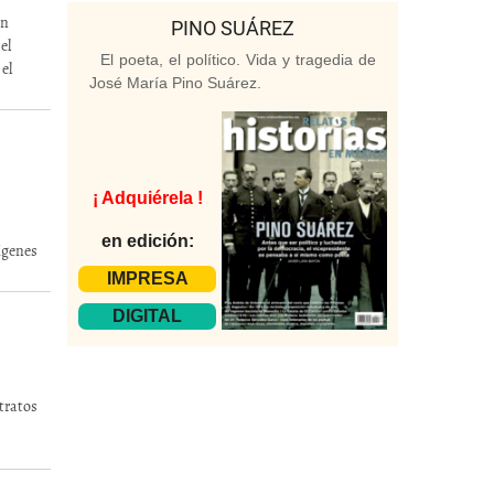
un
PINO SUÁREZ
el
El poeta, el político. Vida y tragedia de
el
José María Pino Suárez.
¡ Adquiérela !
en edición:
ígenes
IMPRESA
DIGITAL
stratos