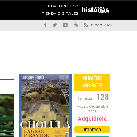
TIENDA IMPRESOS
TIENDA DIGITALES
8-ago-2026
NÚMERO
VIGENTE
128
Especial
Agosto-Septiembre
2026
Adquiérela
Impresa