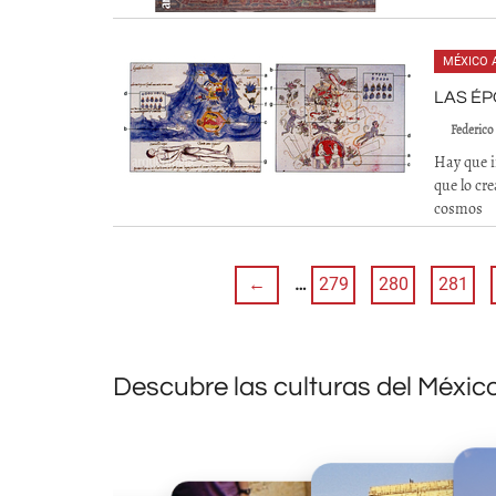
MÉXICO 
LAS É
Federico
Hay que i
que lo cr
cosmos
←
…
279
280
281
Descubre las culturas del Méxic