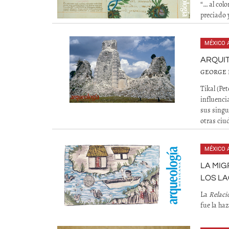
“… al col
preciado y
MÉXICO 
ARQUIT
GEORGE 
Tikal (Pe
influenci
sus singu
otras ciu
MÉXICO 
LA MIG
LOS L
La
Relaci
fue la ha