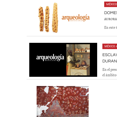
MÉXICO
DOMES
AURORA
En este 
MÉXICO 
ESCLAV
DURAN
En el pre
el ámbito