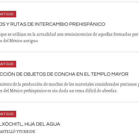
ANTIGUO
S Y RUTAS DE INTERCAMBIO PREHISPÁNICO
 que se utilizan en la actualidad son reminiscencias de aquellas formadas por 
s del México antiguo.
ANTIGUO
CCIÓN DE OBJETOS DE CONCHA EN EL TEMPLO MAYOR
miento de la producción de muchos de los materiales considerados preciosos p
s del México prehispánico es sin duda un tema difícil de abordar.
ANTIGUO
XÓCHITL, HIJA DEL AGUA
CASTELLÓ YTURBIDE