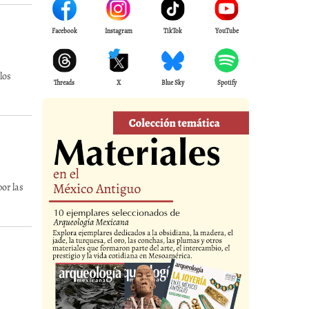
Facebook
Instagram
TikTok
YouTube
los
Threads
X
Blue Sky
Spotify
or las