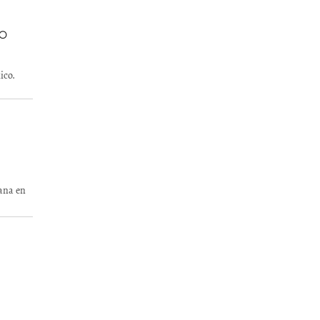
CO
ico.
cana en