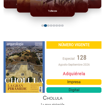
Olmecas
Mexicas
Mayas
Mixteca
Toltecas
NÚMERO VIGENTE
128
Especial
Agosto-Septiembre 2026
Adquiérela
Impresa
Digital
Cholula
La gran pirámide