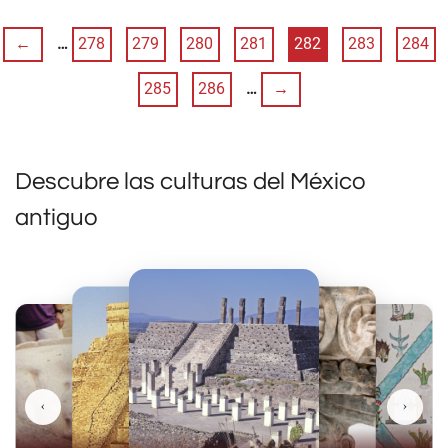
←
…
278
279
280
281
282
283
284
285
286
…
→
Descubre las culturas del México
antiguo
‹
›