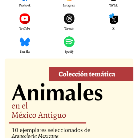
Facebook
Instagram
TikTok
YouTube
Threads
X
Blue Sky
Spotify