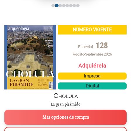
NÚMERO VIGENTE
128
Especial
Agosto-Septiembre 2026
Adquiérela
Impresa
Digital
Cholula
La gran pirámide
Más opciones de compra