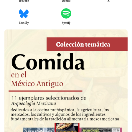
YouTube
Threads
X
Blue Sky
Spotify