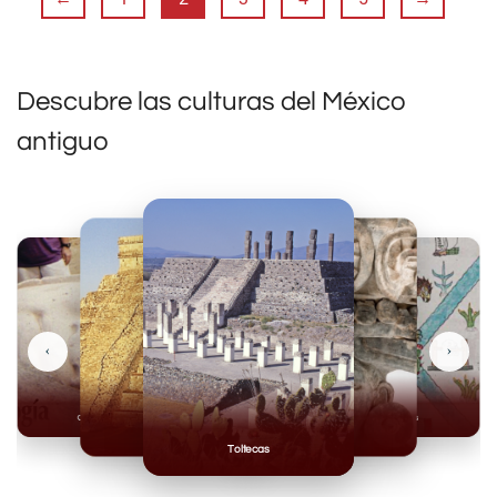
Descubre las culturas del México
antiguo
‹
›
Olmecas
Mexicas
Mayas
Mixteca
Toltecas