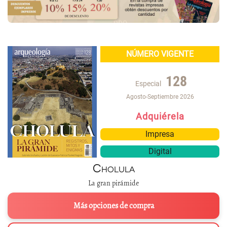
NÚMERO VIGENTE
128
Especial
Agosto-Septiembre 2026
Adquiérela
Impresa
Digital
Cholula
La gran pirámide
Más opciones de compra