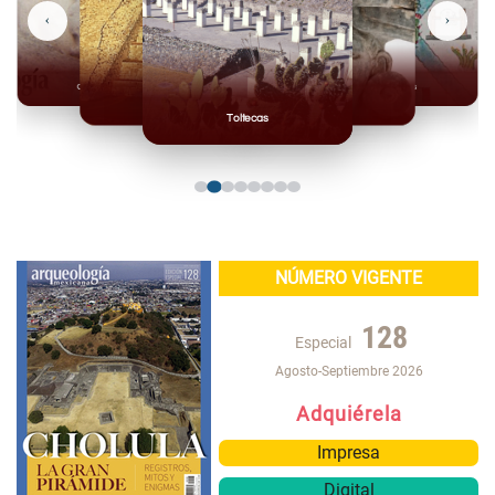
‹
›
Olmecas
Mexicas
Mayas
Mixteca
Toltecas
NÚMERO VIGENTE
128
Especial
Agosto-Septiembre 2026
Adquiérela
Impresa
Digital