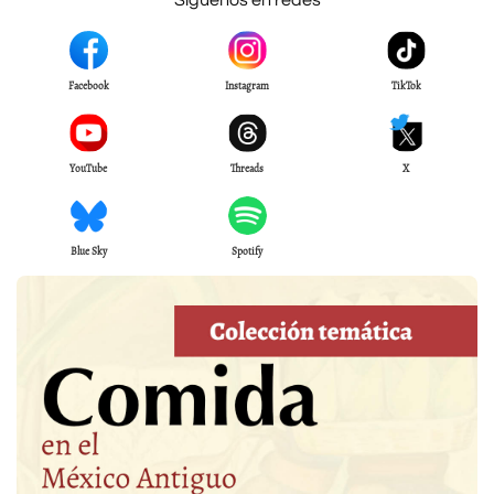
Síguenos en redes
Facebook
Instagram
TikTok
YouTube
Threads
X
Blue Sky
Spotify