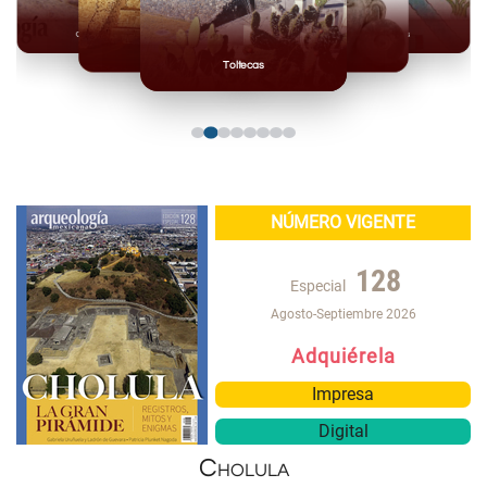
Olmecas
Mexicas
Mayas
Mixteca
Toltecas
NÚMERO VIGENTE
128
Especial
Agosto-Septiembre 2026
Adquiérela
Impresa
Digital
Cholula