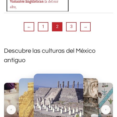
Variantes lingüísticas:
la del sur
alto,
←
1
2
3
→
Descubre las culturas del México
antiguo
‹
›