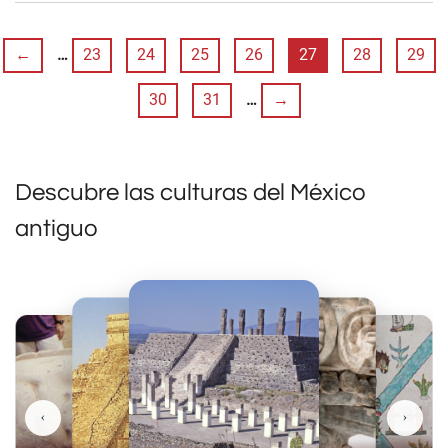
←
…
23
24
25
26
27
28
29
30
31
…
→
Descubre las culturas del México
antiguo
‹
›