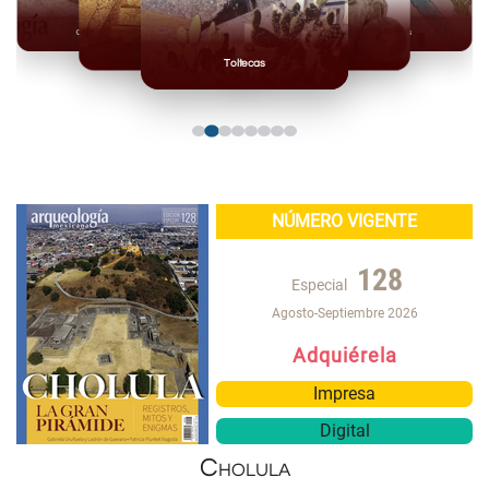
Olmecas
Mexicas
Mayas
Mixteca
Toltecas
NÚMERO VIGENTE
128
Especial
Agosto-Septiembre 2026
Adquiérela
Impresa
Digital
Cholula