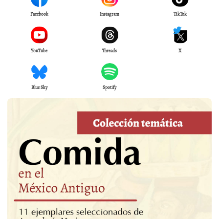
Facebook
Instagram
TikTok
YouTube
Threads
X
Blue Sky
Spotify