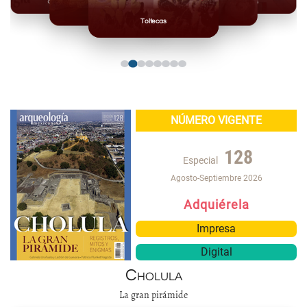
Olmecas
Mexicas
Mayas
Mixteca
Toltecas
NÚMERO VIGENTE
128
Especial
Agosto-Septiembre 2026
Adquiérela
Impresa
Digital
Cholula
La gran pirámide