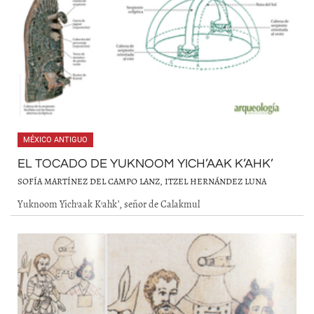
MÉXICO ANTIGUO
EL TOCADO DE YUKNOOM YICH’AAK K’AHK’
SOFÍA MARTÍNEZ DEL CAMPO LANZ, ITZEL HERNÁNDEZ LUNA
Yuknoom Yich’aak K’ahk’, señor de Calakmul