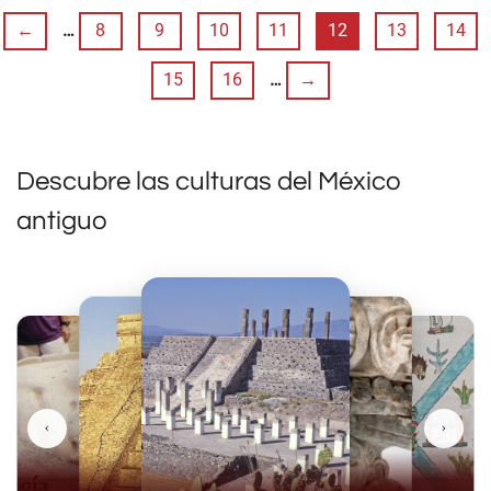
←
…
8
9
10
11
12
13
14
15
16
…
→
Descubre las culturas del México
antiguo
‹
›