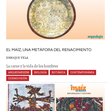
EL MAÍZ, UNA METÁFORA DEL RENACIMIENTO
ENRIQUE VELA
La carne y la vida de los hombres
ARQUEOMEXE98
,
BIOLOGÍA
,
BOTÁNICA
,
CONTEMPORÁNEA
,
COSMOVISIÓN
,
,
,
,