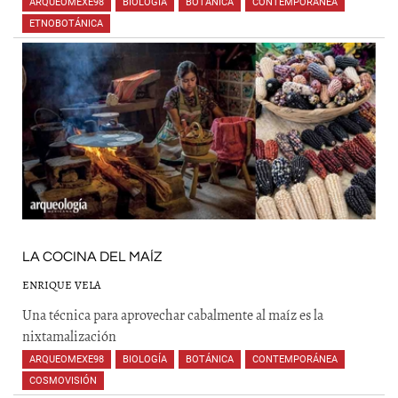
ARQUEOMEXE98
,
BIOLOGÍA
,
BOTÁNICA
,
CONTEMPORÁNEA
,
ETNOBOTÁNICA
,
,
,
LA COCINA DEL MAÍZ
ENRIQUE VELA
Una técnica para aprovechar cabalmente al maíz es la
nixtamalización
ARQUEOMEXE98
,
BIOLOGÍA
,
BOTÁNICA
,
CONTEMPORÁNEA
,
COSMOVISIÓN
,
,
,