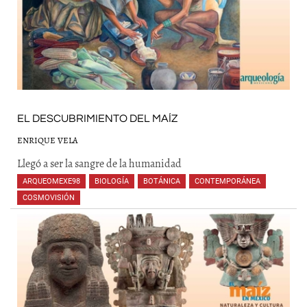
EL DESCUBRIMIENTO DEL MAÍZ
ENRIQUE VELA
Llegó a ser la sangre de la humanidad
ARQUEOMEXE98
,
BIOLOGÍA
,
BOTÁNICA
,
CONTEMPORÁNEA
,
COSMOVISIÓN
,
,
,
,
,