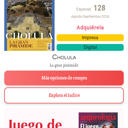
128
Especial
Agosto-Septiembre 2026
Adquiérela
Impresa
Digital
Cholula
La gran pirámide
Más opciones de compra
Explora el índice