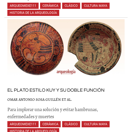
ARQUEOMEXE111
,
CERÁMICA
,
CLÁSICO
,
CULTURA MAYA
,
HISTORIA DE LA ARQUEOLOGÍA
,
,
,
,
,
,
EL PLATO ESTILO KUY Y SU DOBLE FUNCIÓN
OMAR ANTONIO SOSA GUILLÉN ET AL.
Para implorar una solución y evitar hambrunas,
enfermedades y muertes
ARQUEOMEXE111
,
CERÁMICA
,
CLÁSICO
,
CULTURA MAYA
,
HISTORIA DE LA ARQUEOLOGÍA
,
,
,
,
,
,