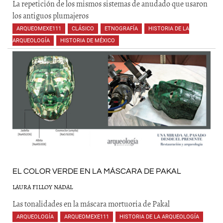
La repetición de los mismos sistemas de anudado que usaron
los antiguos plumajeros
ARQUEOMEXE111
,
CLÁSICO
,
ETNOGRAFÍA
,
HISTORIA DE LA
ARQUEOLOGÍA
,
HISTORIA DE MÉXICO
,
,
,
,
,
EL COLOR VERDE EN LA MÁSCARA DE PAKAL
LAURA FILLOY NADAL
Las tonalidades en la máscara mortuoria de Pakal
ARQUEOLOGÍA
,
ARQUEOMEXE111
,
HISTORIA DE LA ARQUEOLOGÍA
,