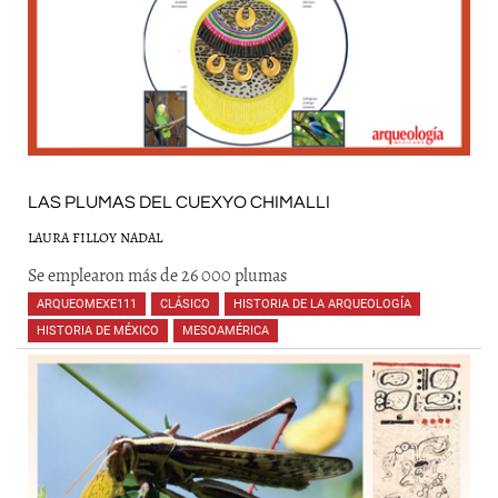
LAS PLUMAS DEL CUEXYO CHIMALLI
LAURA FILLOY NADAL
Se emplearon más de 26 000 plumas
ARQUEOMEXE111
,
CLÁSICO
,
HISTORIA DE LA ARQUEOLOGÍA
,
HISTORIA DE MÉXICO
,
MESOAMÉRICA
,
,