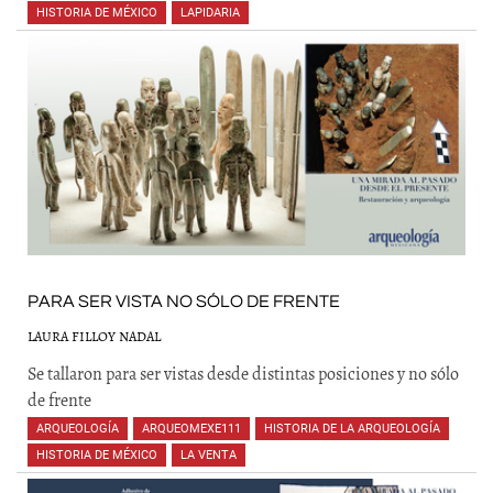
HISTORIA DE MÉXICO
,
LAPIDARIA
,
,
,
,
PARA SER VISTA NO SÓLO DE FRENTE
LAURA FILLOY NADAL
Se tallaron para ser vistas desde distintas posiciones y no sólo
de frente
ARQUEOLOGÍA
,
ARQUEOMEXE111
,
HISTORIA DE LA ARQUEOLOGÍA
,
HISTORIA DE MÉXICO
,
LA VENTA
,
,
,
,