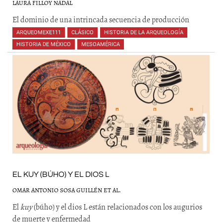
LAURA FILLOY NADAL
El dominio de una intrincada secuencia de producción
ARQUEOMEXE111
,
CLÁSICO
,
HISTORIA DE LA ARQUEOLOGÍA
,
HISTORIA DE MÉXICO
,
MESOAMÉRICA
,
,
,
EL KUY (BÚHO) Y EL DIOS L
OMAR ANTONIO SOSA GUILLÉN ET AL.
El
kuy
(búho) y el dios L están relacionados con los augurios
de muerte y enfermedad