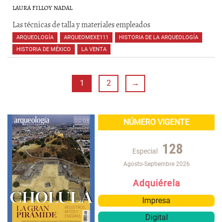
LAURA FILLOY NADAL
Las técnicas de talla y materiales empleados
ARQUEOLOGÍA
,
ARQUEOMEXE111
,
HISTORIA DE LA ARQUEOLOGÍA
,
HISTORIA DE MÉXICO
,
LA VENTA
,
,
,
,
,
1
2
→
NÚMERO VIGENTE
128
Especial
Agosto-Septiembre 2026
Adquiérela
Impresa
Digital