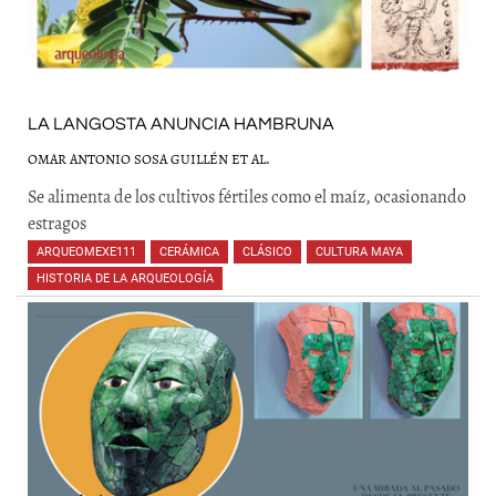
LA LANGOSTA ANUNCIA HAMBRUNA
OMAR ANTONIO SOSA GUILLÉN ET AL.
Se alimenta de los cultivos fértiles como el maíz, ocasionando
estragos
ARQUEOMEXE111
,
CERÁMICA
,
CLÁSICO
,
CULTURA MAYA
,
HISTORIA DE LA ARQUEOLOGÍA
,
,
,
,
,
,