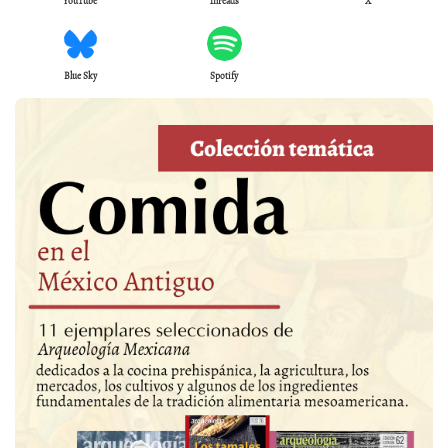
YouTube
Threads
X
Blue Sky
Spotify