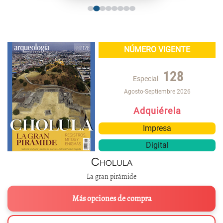
NÚMERO VIGENTE
128
Especial
Agosto-Septiembre 2026
Adquiérela
Impresa
Digital
Cholula
La gran pirámide
Más opciones de compra