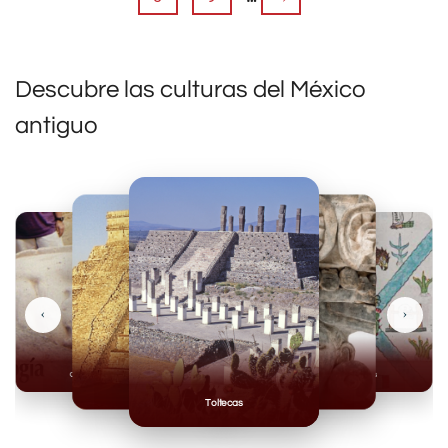
Descubre las culturas del México
antiguo
‹
›
Olmecas
Mexicas
Mayas
Mixteca
Toltecas