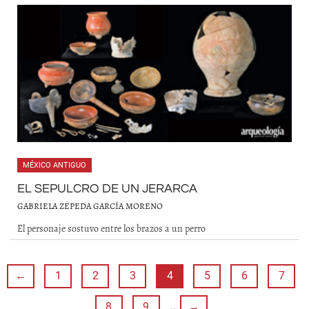
MÉXICO ANTIGUO
EL SEPULCRO DE UN JERARCA
GABRIELA ZEPEDA GARCÍA MORENO
El personaje sostuvo entre los brazos a un perro
←
1
2
3
4
5
6
7
8
9
…
→