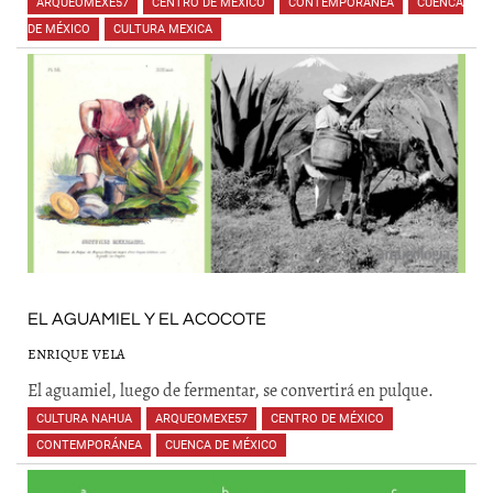
ARQUEOMEXE57
,
CENTRO DE MÉXICO
,
CONTEMPORÁNEA
,
CUENCA
DE MÉXICO
,
CULTURA MEXICA
,
,
,
,
,
EL AGUAMIEL Y EL ACOCOTE
ENRIQUE VELA
El aguamiel, luego de fermentar, se convertirá en pulque.
CULTURA NAHUA
,
ARQUEOMEXE57
,
CENTRO DE MÉXICO
,
CONTEMPORÁNEA
,
CUENCA DE MÉXICO
,
,
,
,
,
,
,