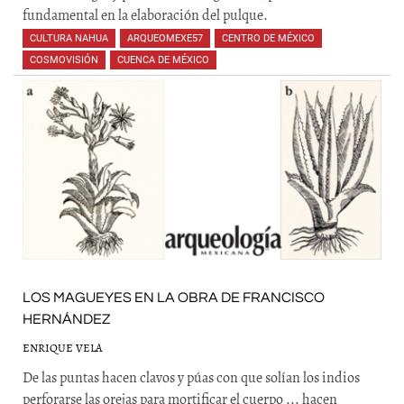
fundamental en la elaboración del pulque.
CULTURA NAHUA
,
ARQUEOMEXE57
,
CENTRO DE MÉXICO
,
COSMOVISIÓN
,
CUENCA DE MÉXICO
,
,
,
,
,
,
LOS MAGUEYES EN LA OBRA DE FRANCISCO
HERNÁNDEZ
ENRIQUE VELA
De las puntas hacen clavos y púas con que solían los indios
perforarse las orejas para mortificar el cuerpo ... hacen