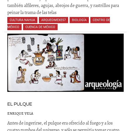
también alfileres, agujas, abrojos de guerra, y rastrillos para
peinar la trama de las telas
CULTURA NAHUA
,
ARQUEOMEXE57
,
BIOLOGÍA
,
CENTRO DE
MÉXICO
,
CUENCA DE MÉXICO
,
,
,
,
,
,
,
EL PULQUE
ENRIQUE VELA
Antes de ingerirse, el pulque era ofrecido al fuego y a los
cuatro rumbos del universo, y sólo se permitía tomar cuatro