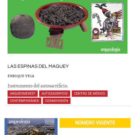
LAS ESPINAS DEL MAGUEY
ENRIQUE VELA
Instrumento del autosacrificio.
ARQUEOMEXE57
,
AUTOSACRIFICIO
,
CENTRO DE MÉXICO
,
CONTEMPORÁNEA
,
COSMOVISIÓN
,
,
,
,
,
,
NÚMERO VIGENTE