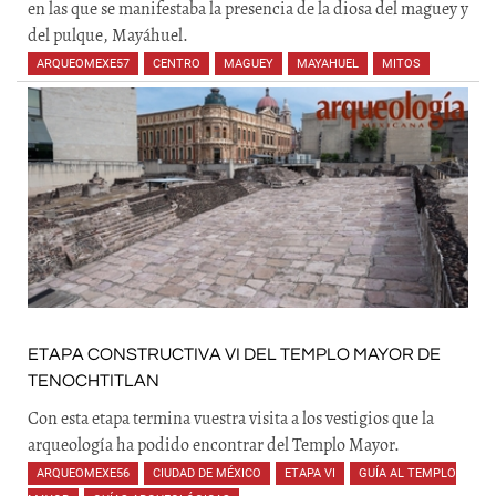
en las que se manifestaba la presencia de la diosa del maguey y
del pulque, Mayáhuel.
ARQUEOMEXE57
,
CENTRO
,
MAGUEY
,
MAYAHUEL
,
MITOS
,
,
,
,
,
,
ETAPA CONSTRUCTIVA VI DEL TEMPLO MAYOR DE
TENOCHTITLAN
Con esta etapa termina vuestra visita a los vestigios que la
arqueología ha podido encontrar del Templo Mayor.
ARQUEOMEXE56
,
CIUDAD DE MÉXICO
,
ETAPA VI
,
GUÍA AL TEMPLO