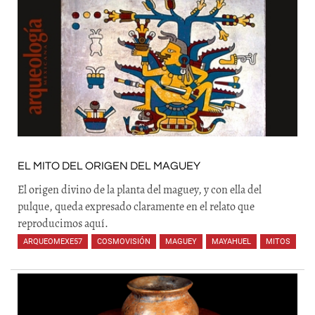
EL MITO DEL ORIGEN DEL MAGUEY
El origen divino de la planta del maguey, y con ella del
pulque, queda expresado claramente en el relato que
reproducimos aquí.
ARQUEOMEXE57
,
COSMOVISIÓN
,
MAGUEY
,
MAYAHUEL
,
MITOS
,
,
,
,