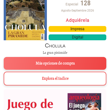
128
Especial
Agosto-Septiembre 2026
Adquiérela
Impresa
Digital
Cholula
La gran pirámide
Más opciones de compra
Explora el índice