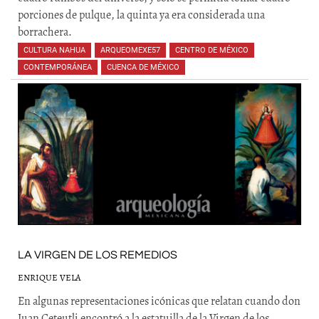
porciones de pulque, la quinta ya era considerada una
borrachera.
CULTURA NAHUA
,
ARQUEOMEXE57
,
CENTRO DE MÉXICO
,
CONTEMPORÁNEA
,
CUENCA DE MÉXICO
,
,
,
,
,
,
,
LA VIRGEN DE LOS REMEDIOS
ENRIQUE VELA
En algunas representaciones icónicas que relatan cuando don
Juan Ceteutli encontró a la estatuilla de la Virgen de los